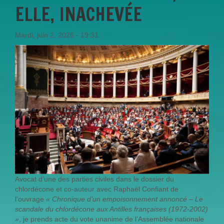
ELLE, INACHEVÉE
Mardi, juin 2, 2026 - 19:31
Avocat d’une des parties civiles dans le dossier du
chlordécone et co-auteur avec Raphaël Confiant de
l’ouvrage
« Chronique d’un empoisonnement annoncé – Le
scandale du chlordécone aux Antilles françaises (1972-2002)
»
, je prends acte du vote unanime de l’Assemblée nationale