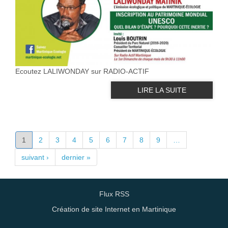
Ecoutez LALIWONDAY sur RADIO-ACTIF
LIRE LA SUITE
PAGES
1
2
3
4
5
6
7
8
9
…
suivant ›
dernier »
Flux RSS
Création de site Internet en Martinique