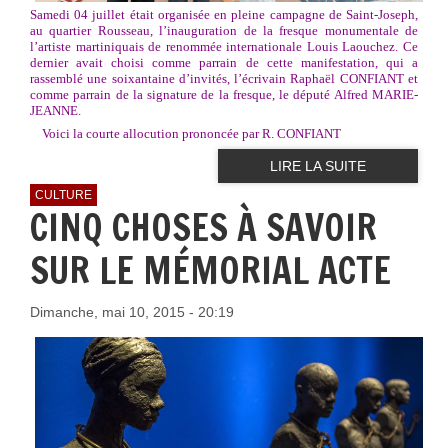
Samedi 04 juillet était organisée en pleine campagne de Saint-Joseph,
au quartier Rousseau, l’inauguration de la fresque monumentale de
l’artiste martiniquais de renommée internationale Louis Laouchez. Ce
dernier avait choisi comme parrain de cette manifestation, qui a
rassemblé une soixantaine d’invités, l’écrivain Raphaël CONFIANT et
comme parrain de la signature de la fresque, le député Alfred MARIE-
JEANNE.
Voici la courte allocution prononcée par R. CONFIANT
LIRE LA SUITE
CULTURE
CINQ CHOSES À SAVOIR
SUR LE MÉMORIAL ACTE
Dimanche, mai 10, 2015 - 20:19