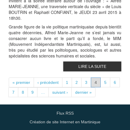
invitent à la soirée littéraire autour de l’ouvrage : « Alfred
MARIE-JEANNE, une traversée verticale du siècle » de Louis
BOUTRIN et Raphaël CONFIANT, le JEUDI 23 avril 2015 à
18h30.
Grande figure de la vie politique martiniquaise depuis bientôt
quatre décennies, Alfred Marie-Jeanne ne s’est jamais vu
consacrer aucun livre et le parti qu’il a fondé, le MIM
(Mouvement Indépendantiste Martiniquais), est, lui aussi,
très peu étudié par les politologues, sociologues et autres
spécialistes des sciences humaines et sociales.
LIRE LA SUITE
PAGES
« premier
‹ précédent
1
2
3
4
5
6
7
8
9
…
suivant ›
dernier »
Flux RSS
Création de site Internet en Martinique