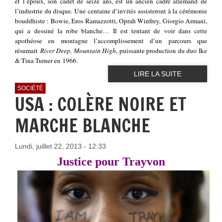
et l’époux, son cadet de seize ans, est un ancien cadre allemand de
l’industrie du disque. Une centaine d’invités assisteront à la cérémonie
bouddhiste : Bowie, Eros Ramazzotti, Oprah Winfrey, Giorgio Armani,
qui a dessiné la robe blanche… Il est tentant de voir dans cette
apothéose en montagne l’accomplissement d’un parcours que
résumait
River Deep, Mountain High
, puissante production du duo Ike
& Tina Turner en 1966.
LIRE LA SUITE
SOCIÉTÉ
USA : COLÈRE NOIRE ET
MARCHE BLANCHE
Lundi, juillet 22, 2013 - 12:33
Justice pour Trayvon