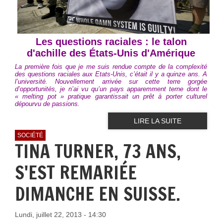
Les questions raciales : le talon
d'achille des États-Unis d'Amérique
La première fois que je me suis rendue compte de la complexité
des questions raciales aux Etats-Unis, c’était il y a quinze ans. A
l’université. Nouvellement arrivée sur cette terre gorgée
d’opportunités, je n’ai vu qu’un pays apparemment terne dont le
« melting pot » pratique garantissait un prêt à porter culturel
dépourvu de passions.
LIRE LA SUITE
SOCIÉTÉ
TINA TURNER, 73 ANS,
S'EST REMARIÉE
DIMANCHE EN SUISSE.
Lundi, juillet 22, 2013 - 14:30