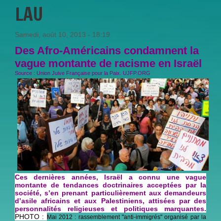
LAU
Samedi, août 10, 2013 - 18:19
Des Afro-Américains condamnent la
vague montante de racisme en Israël
Source : Union Juive Française pour la Paix. UJFP.ORG
Ces dernières années, Israël a connu une vague
montante de tendances doctrinaires acceptées par la
société, s’en prenant particulièrement aux demandeurs
d’asile africains et aux Palestiniens, attisées par des
personnalités religieuses et politiques marquantes.
PHOTO :
Mai 2012 : rassemblement "anti-immigrés" organisé par la