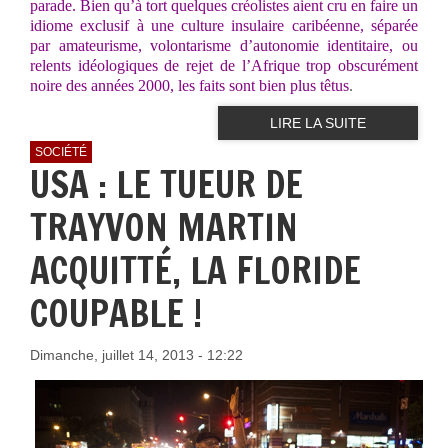
parade. Bien qu’à tort quelques créolistes aient cru en faire un
idiome exclusif à une culture insulaire caribéenne, séparée
par amateurisme, volontarisme d’autonomie identitaire, ou
relents idéologiques de rejet de l’Afrique trop obscurément
noire des années 2000, les faits sont bien plus têtus
.
LIRE LA SUITE
SOCIÉTÉ
USA : LE TUEUR DE
TRAYVON MARTIN
ACQUITTÉ, LA FLORIDE
COUPABLE !
Dimanche, juillet 14, 2013 - 12:22