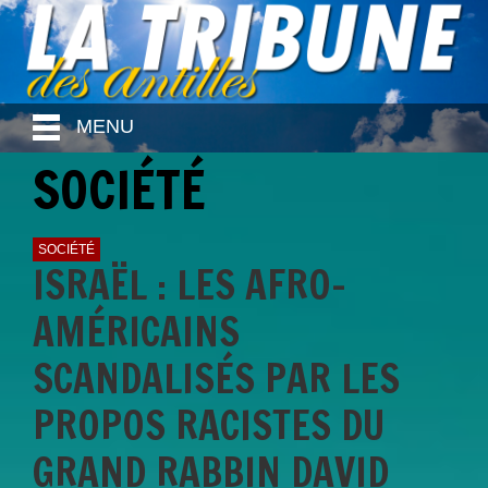
MENU
SOCIÉTÉ
SOCIÉTÉ
ISRAËL : LES AFRO-
AMÉRICAINS
SCANDALISÉS PAR LES
PROPOS RACISTES DU
GRAND RABBIN DAVID