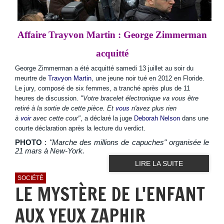
Affaire Trayvon Martin : George Zimmerman
acquitté
George Zimmerman a été acquitté samedi 13 juillet au soir du
meurtre de
Travyon Martin
, une jeune noir tué en 2012 en Floride.
Le jury, composé de six femmes, a tranché après plus de 11
heures de discussion.
"Votre bracelet électronique va vous être
retiré à la sortie de cette pièce. Et
vous
n'avez plus rien
à
voir
avec cette cour"
, a déclaré la juge
Deborah Nelson
dans une
courte déclaration après la lecture du verdict.
PHOTO
:
"Marche des millions de capuches" organisée le
21 mars à New-York.
LIRE LA SUITE
SOCIÉTÉ
LE MYSTÈRE DE L'ENFANT
AUX YEUX ZAPHIR