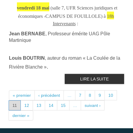
vendredi 18 mai
(
salle 7
, UFR Sciences juridiques et
économiques -CAMPUS DE FOUILLOLE) à
18h
Intervenants
:
Jean BERNABE
, Professeur émérite UAG Pôle
Martinique
Louis BOUTRIN
, auteur du roman « La Coulée de la
.
Rivière Blanche »
LIRE LA SUITE
PAGES
« premier
‹ précédent
…
7
8
9
10
11
12
13
14
15
…
suivant ›
dernier »