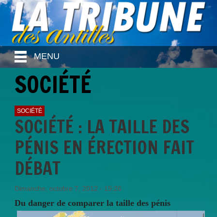
MENU
SOCIÉTÉ
SOCIÉTÉ
SOCIÉTÉ : LA TAILLE DES
PÉNIS EN ÉRECTION FAIT
DÉBAT
Dimanche, octobre 7, 2012 - 15:26
Du danger de comparer la taille des pénis