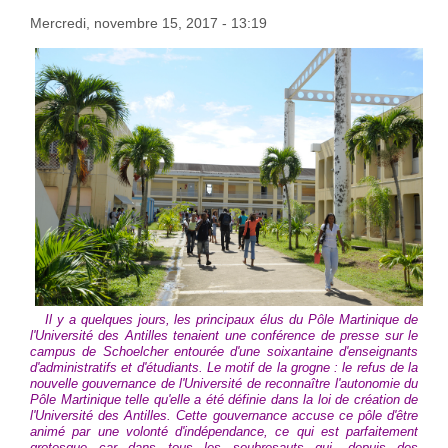
Mercredi, novembre 15, 2017 - 13:19
Il y a quelques jours, les principaux élus du Pôle Martinique de
l'Université des Antilles tenaient une conférence de presse sur le
campus de Schoelcher entourée d'une soixantaine d'enseignants
d'administratifs et d'étudiants. Le motif de la grogne : le refus de la
nouvelle gouvernance de l'Université de reconnaître l'autonomie du
Pôle Martinique telle qu'elle a été définie dans la loi de création de
l'Université des Antilles. Cette gouvernance accuse ce pôle d'être
animé par une volonté d'indépendance, ce qui est parfaitement
grotesque car dans tous les soubresauts qui, depuis des