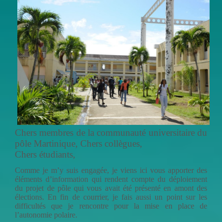
Chers membres de la communauté universitaire du
pôle Martinique, Chers collègues,
Chers étudiants,
Comme je m’y suis engagée, je viens ici vous apporter des
éléments d’information qui rendent compte du déploiement
du projet de pôle qui vous avait été présenté en amont des
élections. En fin de courrier, je fais aussi un point sur les
difficultés que je rencontre pour la mise en place de
l’autonomie polaire.