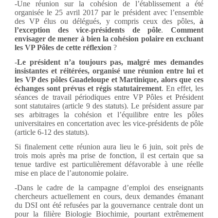
-Une réunion sur la cohésion de l’établissement a été
organisée le 25 avril 2017 par le président avec l’ensemble
des VP élus ou délégués, y compris ceux des pôles,
à
l’exception des vice-présidents de pôle
.
Comment
envisager de mener à bien la cohésion polaire en excluant
les VP Pôles de cette réflexion
?
-
Le président n’a toujours pas, malgré mes demandes
insistantes et réitérées, organisé une réunion entre lui et
les VP des pôles Guadeloupe et Martinique, alors que ces
échanges sont prévus et régis statutairement
. En effet, les
séances de travail périodiques entre VP Pôles et Président
sont statutaires (article 9 des statuts). Le président assure par
ses arbitrages la cohésion et l’équilibre entre les pôles
universitaires en concertation avec les vice-présidents de pôle
(article 6-12 des statuts).
Si finalement cette réunion aura lieu le 6 juin, soit près de
trois mois après ma prise de fonction, il est certain que sa
tenue tardive est particulièrement défavorable à une réelle
mise en place de l’autonomie polaire.
-Dans le cadre de la campagne d’emploi des enseignants
chercheurs actuellement en cours, deux demandes émanant
du DSI ont été refusées par la gouvernance centrale dont un
pour la filière Biologie Biochimie, pourtant extrêmement