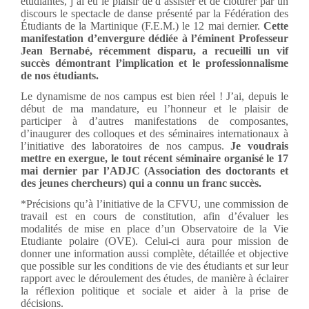
étudiantes, j’ai eu le plaisir de d’assister et de clôturer par un
discours le spectacle de danse présenté par la Fédération des
Étudiants de la Martinique (F.E.M.) le 12 mai dernier.
Cette
manifestation d’envergure dédiée à l’éminent Professeur
Jean Bernabé, récemment disparu, a recueilli un vif
succès démontrant l’implication et le professionnalisme
de nos étudiants.
Le dynamisme de nos campus est bien réel ! J’ai, depuis le
début de ma mandature, eu l’honneur et le plaisir de
participer à d’autres manifestations de composantes,
d’inaugurer des colloques et des séminaires internationaux à
l’initiative des laboratoires de nos campus.
Je voudrais
mettre en exergue, le tout récent séminaire organisé le 17
mai dernier par l’ADJC (Association des doctorants et
des jeunes chercheurs) qui a connu un franc succès.
*Précisions qu’à l’initiative de la CFVU, une commission de
travail est en cours de constitution, afin d’évaluer les
modalités de mise en place d’un Observatoire de la Vie
Etudiante polaire (OVE). Celui-ci aura pour mission de
donner une information aussi complète, détaillée et objective
que possible sur les conditions de vie des étudiants et sur leur
rapport avec le déroulement des études, de manière à éclairer
la réflexion politique et sociale et aider à la prise de
décisions.