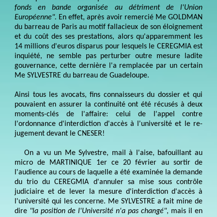
fonds en bande organisée au détriment de l'Union
Européenne".
En effet, après avoir remercié Me GOLDMAN
du barreau de Paris au motif fallacieux de son éloignement
et du coût des ses prestations, alors qu'apparemment les
14 millions d'euros disparus pour lesquels le CEREGMIA est
inquiété, ne semble pas perturber outre mesure ladite
gouvernance, cette dernière l'a remplacée par un certain
Me SYLVESTRE du barreau de Guadeloupe.
Ainsi tous les avocats, fins connaisseurs du dossier et qui
pouvaient en assurer la continuité ont été récusés à deux
moments-clés de l'affaire: celui de l'appel contre
l'ordonnance d'interdiction d'accès à l'université et le re-
jugement devant le CNESER!
On a vu un Me Sylvestre, mail à l'aise, bafouillant au
micro de MARTINIQUE 1er ce 20 février au sortir de
l'audience au cours de laquelle a été examinée la demande
du trio du CEREGMIA d'annuler sa mise sous contrôle
judiciaire et de lever la mesure d'interdiction d'accès à
l'université qui les concerne. Me SYLVESTRE a fait mine de
dire
"la position de l'Université n'a pas changé"
, mais il en