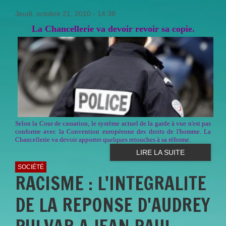
Jeudi, octobre 21, 2010 - 14:38
La Chancellerie va devoir revoir sa copie.
Selon la Cour de cassation, le système actuel de la garde à vue n'est pas
conforme avec la Convention européenne des droits de l'homme. La
Chancellerie va devoir apporter quelques retouches à sa réforme.
LIRE LA SUITE
SOCIÉTÉ
RACISME : L'INTEGRALITE
DE LA REPONSE D'AUDREY