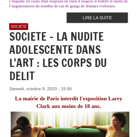
l’enquête en cours était toujours en train d’essayer d’établir le motif de
l’augmentation du nombre de cas de gangs de femmes violeuses.
LIRE LA SUITE
SOCIÉTÉ
SOCIETE - LA NUDITE
ADOLESCENTE DANS
L'ART : LES CORPS DU
DELIT
Samedi, octobre 9, 2010 - 15:56
La mairie de Paris interdit l'exposition Larry
Clark aux moins de 18 ans
.