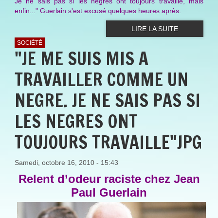
Je ne sais pas si les nègres ont toujours travaillé, mais
enfin...
" Guerlain s'est excusé quelques heures après.
LIRE LA SUITE
SOCIÉTÉ
"JE ME SUIS MIS A
TRAVAILLER COMME UN
NEGRE. JE NE SAIS PAS SI
LES NEGRES ONT
TOUJOURS TRAVAILLE"JPG
Samedi, octobre 16, 2010 - 15:43
Relent d’odeur raciste chez Jean
Paul Guerlain