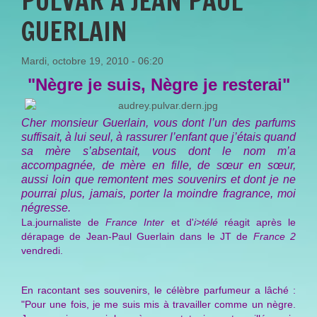
PULVAR A JEAN PAUL
GUERLAIN
Mardi, octobre 19, 2010 - 06:20
"Nègre je suis, Nègre je resterai"
Cher monsieur Guerlain, vous dont l’un des parfums
suffisait, à lui seul, à rassurer l’enfant que j’étais quand
sa mère s’absentait, vous dont le nom m’a
accompagnée, de mère en fille, de sœur en sœur,
aussi loin que remontent mes souvenirs et dont je ne
pourrai plus, jamais, porter la moindre fragrance, moi
négresse.
La.journaliste de
France Inter
et d'
i>télé
réagit après le
dérapage de Jean-Paul Guerlain dans le JT de
France 2
vendredi.
En racontant ses souvenirs, le célèbre parfumeur a lâché :
"
Pour une fois, je me suis mis à travailler comme un nègre.