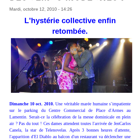
Mardi, octobre 12, 2010 - 14:26
L'hystérie collective enfin
retombée.
Dimanche 10 oct. 2010.
Une véritable marée humaine s’impatiente
sur le parking du Centre Commercial de Place d'Armes au
Lamentin. Serait-ce la célébration de la messe dominicale en plein
air ? Pas du tout ! Ces dames attendent toutes l'arrivée de JenCarlos
Canela, la star de Telenovelas. Après 3 bonnes heures d'attente,
l'apparition d'El Diablo au balcon d'un restaurant va déclencher une