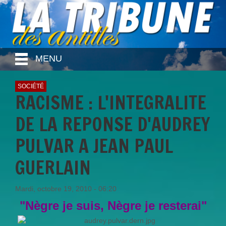
MENU
SOCIÉTÉ
RACISME : L'INTEGRALITE
DE LA REPONSE D'AUDREY
PULVAR A JEAN PAUL
GUERLAIN
Mardi, octobre 19, 2010 - 06:20
"Nègre je suis, Nègre je resterai"