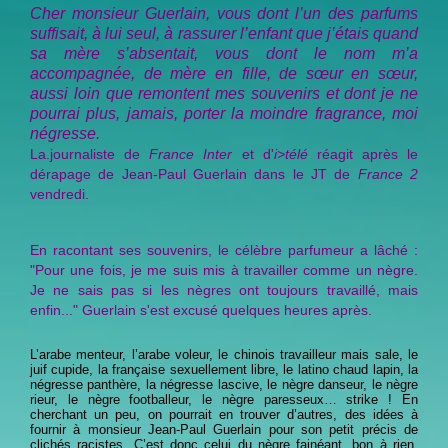
Cher monsieur Guerlain, vous dont l’un des parfums
suffisait, à lui seul, à rassurer l’enfant que j’étais quand
sa mère s’absentait, vous dont le nom m’a
accompagnée, de mère en fille, de sœur en sœur,
aussi loin que remontent mes souvenirs et dont je ne
pourrai plus, jamais, porter la moindre fragrance, moi
négresse.
La.journaliste de
France Inter
et d'
i>télé
réagit après le
dérapage de Jean-Paul Guerlain dans le JT de
France 2
vendredi.
En racontant ses souvenirs, le célèbre parfumeur a lâché :
"
Pour une fois, je me suis mis à travailler comme un nègre.
Je ne sais pas si les nègres ont toujours travaillé, mais
enfin...
" Guerlain s'est excusé quelques heures après.
L’arabe menteur, l’arabe voleur, le chinois travailleur mais sale, le
juif cupide, la française sexuellement libre, le latino chaud lapin, la
négresse panthère, la négresse lascive, le nègre danseur, le nègre
rieur, le nègre footballeur, le nègre paresseux… strike ! En
cherchant un peu, on pourrait en trouver d’autres, des idées à
fournir à monsieur Jean-Paul Guerlain pour son petit précis de
clichés racistes. C’est donc celui du nègre fainéant, bon à rien,