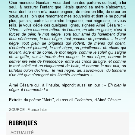
Cher monsieur Guerlain, vous dont l’un des parfums suffisait, à lui
seul, à rassurer l’enfant que j’étais quand sa mère s’absentait,
vous dont le nom m’a accompagnée, de mère en fille, de sœur en
sœur, aussi loin que remontent mes souvenirs et dont je ne pourrai
plus, jamais, porter la moindre fragrance, moi négresse, je vous
relis, je vous dédie ces quelques lignes, signées Aimé Césaire :
«
Vibre… vibre essence même de l’ombre, en aile en gosier, c’est à
forces de périr, le mot nègre, sorti tout armé du hurlement d’une
fleur vénéneuse, le mot nègre, tout pouacre de parasites… le mot
nègre, tout plein de brigands qui rôdent, de mères qui crient,
d’enfants qui pleurent, le mot nègre, un grésillement de chairs qui
brûlent, âcre et de corne, le mot nègre, comme le soleil qui saigne
de la griffe, sur le trottoir des nuages, le mot nègre, comme le
dernier rire vêlé de l’innocence, entre les crocs du tigre, et comme
le mot soleil est un claquement de balle, et comme le mot nuit, un
taffetas qu’on déchire… le mot nègre, dru savez-vous, du tonnerre
d’un été que s’arrogent des libertés incrédules »
.
Aimé Césaire qui, à l’insulte, répondit aussi un jour :
« Eh bien le
nègre, il t’emmerde ! »
.
Extraits du poême "Mots", du recueil
Cadastres
, d'Aimé Césaire.
SOURCE : France Inter
RUBRIQUES
ACTUALITÉ