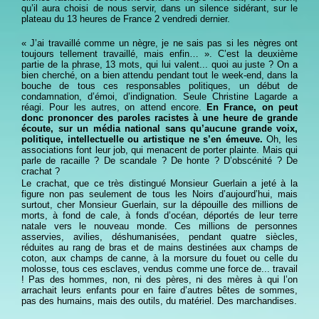
qu’il aura choisi de nous servir, dans un silence sidérant, sur le
plateau du 13 heures de France 2 vendredi dernier.
« J’ai travaillé comme un nègre, je ne sais pas si les nègres ont
toujours tellement travaillé, mais enfin… ». C’est la deuxième
partie de la phrase, 13 mots, qui lui valent... quoi au juste ? On a
bien cherché, on a bien attendu pendant tout le week-end, dans la
bouche de tous ces responsables politiques, un début de
condamnation, d’émoi, d’indignation. Seule Christine Lagarde a
réagi. Pour les autres, on attend encore.
En France, on peut
donc prononcer des paroles racistes à une heure de grande
écoute, sur un média national sans qu’aucune grande voix,
politique, intellectuelle ou artistique ne s’en émeuve.
Oh, les
associations font leur job, qui menacent de porter plainte. Mais qui
parle de racaille ? De scandale ? De honte ? D’obscénité ? De
crachat ?
Le crachat, que ce très distingué Monsieur Guerlain a jeté à la
figure non pas seulement de tous les Noirs d’aujourd’hui, mais
surtout, cher Monsieur Guerlain, sur la dépouille des millions de
morts, à fond de cale, à fonds d’océan, déportés de leur terre
natale vers le nouveau monde. Ces millions de personnes
asservies, avilies, déshumanisées, pendant quatre siècles,
réduites au rang de bras et de mains destinées aux champs de
coton, aux champs de canne, à la morsure du fouet ou celle du
molosse, tous ces esclaves, vendus comme une force de... travail
! Pas des hommes, non, ni des pères, ni des mères à qui l’on
arrachait leurs enfants pour en faire d’autres bêtes de sommes,
pas des humains, mais des outils, du matériel. Des marchandises.