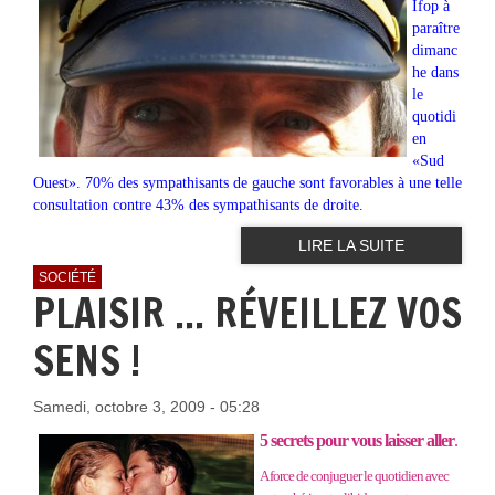
Ifop à
paraître
dimanc
he dans
le
quotidi
en
«Sud
Ouest». 70% des sympathisants de gauche sont favorables à une telle
consultation contre 43% des sympathisants de droite.
LIRE LA SUITE
SOCIÉTÉ
PLAISIR ... RÉVEILLEZ VOS
SENS !
Samedi, octobre 3, 2009 - 05:28
5 secrets pour vous laisser aller
.
A force de conjuguer le quotidien avec