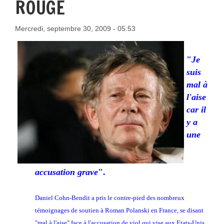
ROUGE
Mercredi, septembre 30, 2009 - 05:53
"
Je
suis
mal à
l'aise
car il
y a
une
accusation grave
".
Daniel Cohn-Bendit a pris le contre-pied des nombreux
témoignages de soutien à Roman Polanski en France, se disant
"mal à l'aise" face à l'accusation de viol qui vise aux Etats-Unis