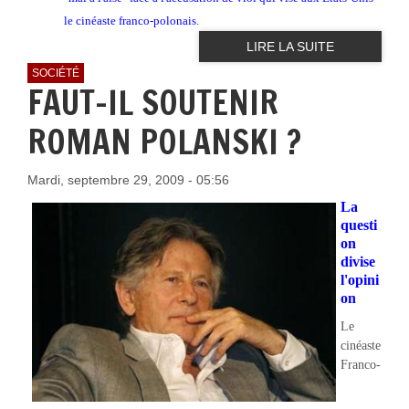
le cinéaste franco-polonais.
LIRE LA SUITE
SOCIÉTÉ
FAUT-IL SOUTENIR
ROMAN POLANSKI ?
Mardi, septembre 29, 2009 - 05:56
La
questi
on
divise
l'opini
on
Le
cinéaste
Franco-