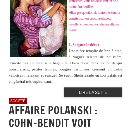
votre chéri, votre libido se sent un peu
moins émoustillée.
Allez, pas question de ronronner sous la
couette : suivez ces conseils pour
réveiller vos sens et vous laisser aller au
plaisir
1. Soignez le décor
Une pièce remplie de bric à brac,
à vagues relents de poussière,
n’incite pas vraiment à la bagatelle. Draps doux dans les motifs qui
nousplaisent, petites lampes, bougies parfumées, créeront un cadre
valorisant, relaxant et sensuel. Se sentir Shéhérazade en son palais est
en général très euphorisant.
LIRE LA SUITE
SOCIÉTÉ
AFFAIRE POLANSKI :
COHN-BENDIT VOIT