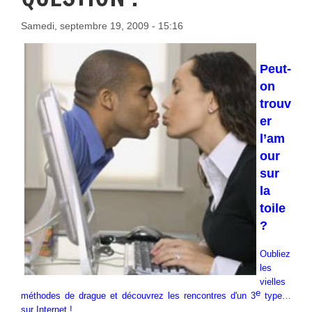
Samedi, septembre 19, 2009 - 15:16
Peut-
on
trouv
er
l’am
our
sur
la
toile
?
Oubliez
les
vielles
e
méthodes de drague et découvrez les rencontres d'un 3
type…
sur Internet !