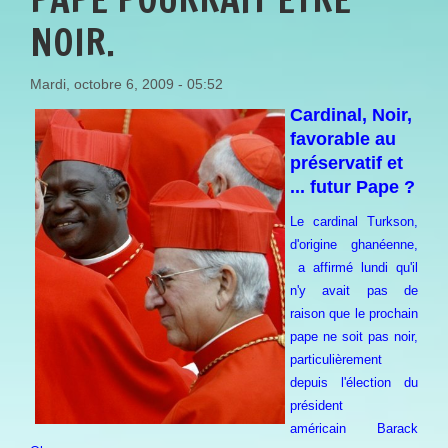
NOIR.
Mardi, octobre 6, 2009 - 05:52
Cardinal, Noir,
favorable au
préservatif et
... futur Pape ?
Le cardinal Turkson,
d'origine ghanéenne,
a affirmé lundi qu'il
n'y avait pas de
raison que le prochain
pape ne soit pas noir,
particulièrement
depuis l'élection du
président
américain
Barack