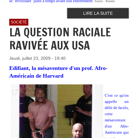
se "réveillant" juste à temps avant son enterrement.
Source : Reuters
LIRE LA SUITE
SOCIÉTÉ
LA QUESTION RACIALE
RAVIVÉE AUX USA
Jeudi, juillet 23, 2009 - 19:40
Edifiant, la mésaventure d'un prof. Afro-
Américain de Harvard
C'est ce qu'on
appelle un
délit de faciès,
cette
mésaventure
d'un Afro-
Américain qui