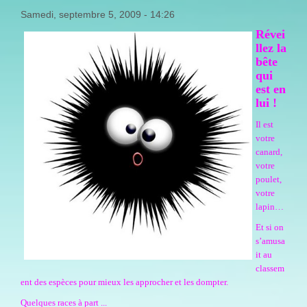
Samedi, septembre 5, 2009 - 14:26
Révei
llez la
bête
qui
est en
lui !
Il est
votre
canard,
votre
poulet,
votre
lapin…
Et si on
s’amusa
it au
classem
ent des espèces pour mieux les approcher et les dompter.
Quelques races à part ...