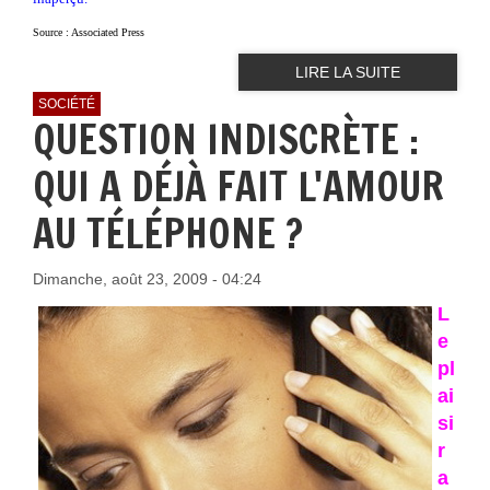
Source : Associated Press
LIRE LA SUITE
SOCIÉTÉ
QUESTION INDISCRÈTE :
QUI A DÉJÀ FAIT L'AMOUR
AU TÉLÉPHONE ?
Dimanche, août 23, 2009 - 04:24
L
e
pl
ai
si
r
a