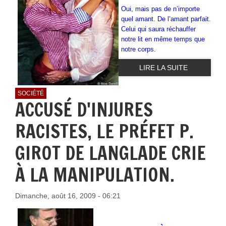
Oui, mais pas de n’importe
quel amant. De l’amant parfait.
Celui qui saura réchauffer
notre lit en même temps que
notre corps.
LIRE LA SUITE
SOCIÉTÉ
ACCUSÉ D'INJURES
RACISTES, LE PRÉFET P.
GIROT DE LANGLADE CRIE
À LA MANIPULATION.
Dimanche, août 16, 2009 - 06:21