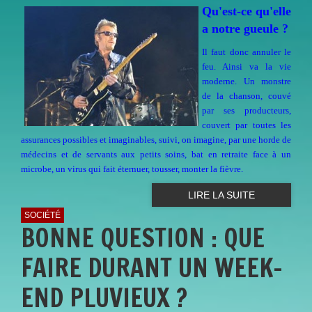
Qu'est-ce qu'elle
a notre gueule ?
Il faut donc annuler le
feu. Ainsi va la vie
moderne. Un monstre
de la chanson, couvé
par ses producteurs,
couvert par toutes les
assurances possibles et imaginables, suivi, on imagine, par une horde de
médecins et de servants aux petits soins, bat en retraite face à un
microbe, un virus qui fait éternuer, tousser, monter la fièvre.
LIRE LA SUITE
SOCIÉTÉ
BONNE QUESTION : QUE
FAIRE DURANT UN WEEK-
END PLUVIEUX ?