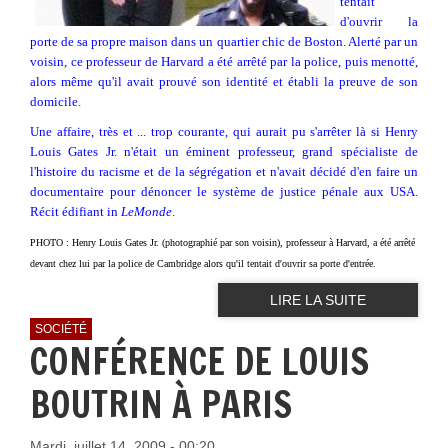
tentait
d'ouvrir la
porte de sa propre maison dans un quartier chic de Boston. Alerté par un
voisin, ce professeur de Harvard a été arrêté par la police, puis menotté,
alors même qu'il avait prouvé son identité et établi la preuve de son
domicile.
Une affaire, très et ... trop courante, qui aurait pu s'arrêter là si Henry
Louis Gates Jr. n'était un éminent professeur, grand spécialiste de
l'histoire du racisme et de la ségrégation et n'avait décidé d'en faire un
documentaire pour dénoncer le système de justice pénale aux USA.
Récit édifiant in
LeMonde
.
PHOTO : Henry Louis Gates Jr. (photographié par son voisin), professeur à Harvard, a été arrêté
devant chez lui par la police de Cambridge alors qu'il tentait d'ouvrir sa porte d'entrée.
LIRE LA SUITE
SOCIÉTÉ
CONFÉRENCE DE LOUIS
BOUTRIN À PARIS
Mardi, juillet 14, 2009 - 00:20