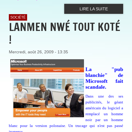
LIRE LA SUITE
SOCIÉTÉ
LANMEN NWÉ TOUT KOTÉ
!
Mercredi, août 26, 2009 - 13:35
La "pub
blanchie" de
Microsoft fait
scandale.
Dans une des ses
publicités, le géant
américain du logiciel a
remplacé un homme
noir par un homme
blanc pour la version polonaise. Un trucage qui n'est pas passé
inaperçu.