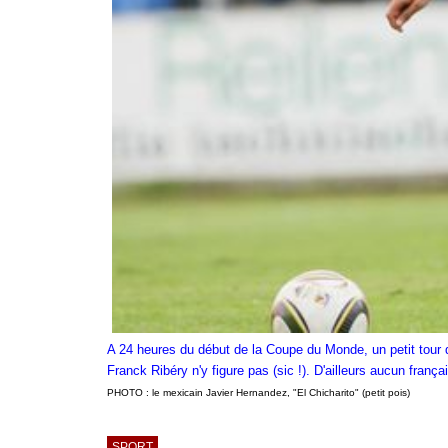
A 24 heures du début de la Coupe du Monde, un petit tour d
Franck Ribéry n'y figure pas (sic !). D'ailleurs aucun franç
PHOTO : le mexicain Javier Hernandez, "El Chicharito" (petit pois)
SPORT