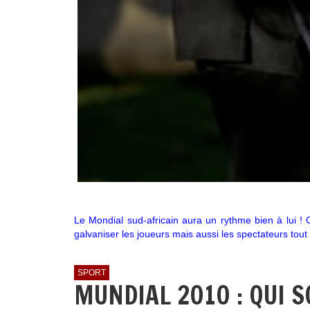
Le Mondial sud-africain aura un rythme bien à lui 
galvaniser les joueurs mais aussi les spectateurs tou
SPORT
MUNDIAL 2010 : QUI S