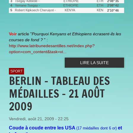
3
Tsegay Kebede - ETHIOPIE
ETH
2'08''35
4
Yemane Tsegay - ETHIOPIE
ETH
2'08''42
5
Robert Kipkoech Cheruiyot - KENYA
KEN
2'10''46
Voir
article "
Pourquoi Kenyans et Ethiopiens écrasent-ils les
courses de fond ?
" :
http://www.latribunedesantilles.net/index.php?
option=com_content&task=vi...
LIRE LA SUITE
SPORT
BERLIN - TABLEAU DES
MÉDAILLES - 21 AOÛT
2009
Vendredi, août 21, 2009 - 22:25
Coude à coude entre les USA
et
(17 médailles dont 6 or)