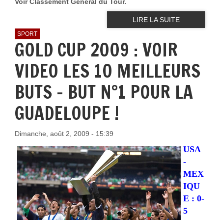
Voir Classement Général du Tour.
LIRE LA SUITE
SPORT
GOLD CUP 2009 : VOIR
VIDEO LES 10 MEILLEURS
BUTS - BUT N°1 POUR LA
GUADELOUPE !
Dimanche, août 2, 2009 - 15:39
USA
-
MEX
IQU
E : 0-
5