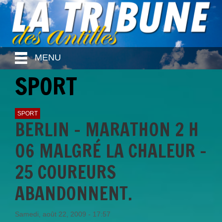
MENU
SPORT
SPORT
BERLIN - MARATHON 2 H
06 MALGRÉ LA CHALEUR -
25 COUREURS
ABANDONNENT.
Samedi, août 22, 2009 - 17:57