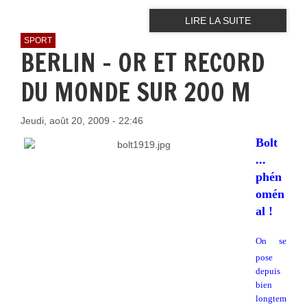
LIRE LA SUITE
SPORT
BERLIN - OR ET RECORD
DU MONDE SUR 200 M
Jeudi, août 20, 2009 - 22:46
Bolt
...
phén
omén
al !
On se
pose
depuis
bien
longtem