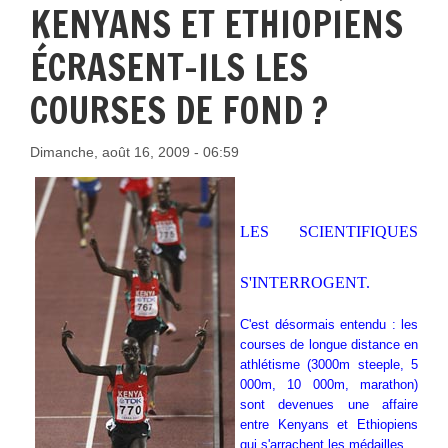
KENYANS ET ETHIOPIENS
ÉCRASENT-ILS LES
COURSES DE FOND ?
Dimanche, août 16, 2009 - 06:59
LES SCIENTIFIQUES
S'INTERROGENT.
C'est désormais entendu : les
courses de longue distance en
athlétisme (3000m steeple, 5
000m, 10 000m, marathon)
sont devenues une affaire
entre Kenyans et Ethiopiens
qui s'arrachent les médailles.