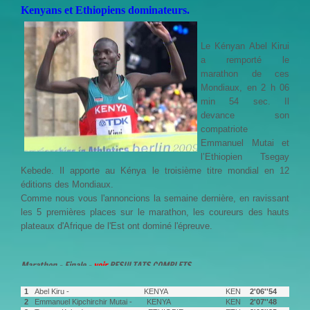
Kenyans et Ethiopiens dominateurs.
Le Kényan Abel Kirui
a remporté le
marathon de ces
Mondiaux, en 2 h 06
min 54 sec. Il
devance son
compatriote
Emmanuel Mutai et
l’Ethiopien Tsegay
Kebede. Il apporte au Kénya le troisième titre mondial en 12
éditions des Mondiaux.
Comme nous vous l'annoncions la semaine dernière, en ravissant
les 5 premières places sur le marathon, les coureurs des hauts
plateaux d'Afrique de l'Est ont dominé l'épreuve
.
Marathon - Finale -
voir
RESULTATS COMPLETS
1
Abel Kiru - KENYA
KEN
2'06''54
2
Emmanuel Kipchirchir Mutai - KENYA
KEN
2'07''48