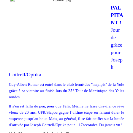
PAL
PITA
NT !
Jour
de
grâce
pour
Josep
h
Cottrell/Optika
Guy-Albert Romer est entré dans le club fermé des "mapipis" de la Yole
grâce à sa victoire au finish lors du 25° Tour de Martinique des Yoles
rondes.
Il s’en est fallu de peu, pour que Félix Mérine ne fasse chavirer ce rêve
vieux de 20 ans. UFR/Siapoc gagne l’ultime étape en faisant durer le
suspense jusqu’au bout. Mais, au général, il se fait coiffer sur la bouée
d’arrivée par Joseph Cottrell/Optika pour…17secondes. Du jamais vu !