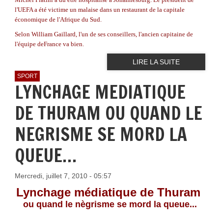
l'UEFA a été victime un malaise dans un restaurant de la capitale
économique de l'
Afrique du Sud
.
Selon William Gaillard, l'un de ses conseillers, l'ancien capitaine de
l'équipe de
France
va bien.
LIRE LA SUITE
SPORT
LYNCHAGE MEDIATIQUE
DE THURAM OU QUAND LE
NEGRISME SE MORD LA
QUEUE…
Mercredi, juillet 7, 2010 - 05:57
Lynchage médiatique de Thuram 
ou quand le nègrisme se mord la queue...