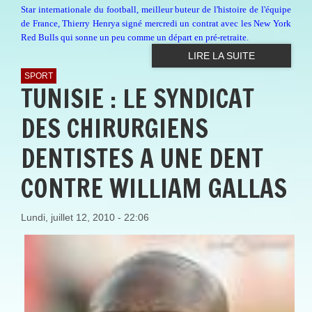
Star internationale du football, meilleur buteur de l'histoire de l'équipe
de France,
Thierry Henry
a signé mercredi un contrat avec les New York
Red Bulls qui sonne un peu comme un départ en pré-retraite.
LIRE LA SUITE
SPORT
TUNISIE : LE SYNDICAT
DES CHIRURGIENS
DENTISTES A UNE DENT
CONTRE WILLIAM GALLAS
Lundi, juillet 12, 2010 - 22:06