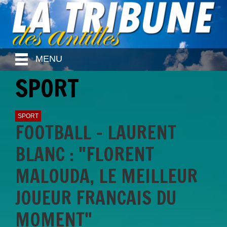
MENU
SPORT
SPORT
FOOTBALL - LAURENT
BLANC : "FLORENT
MALOUDA, LE MEILLEUR
JOUEUR FRANCAIS DU
MOMENT"