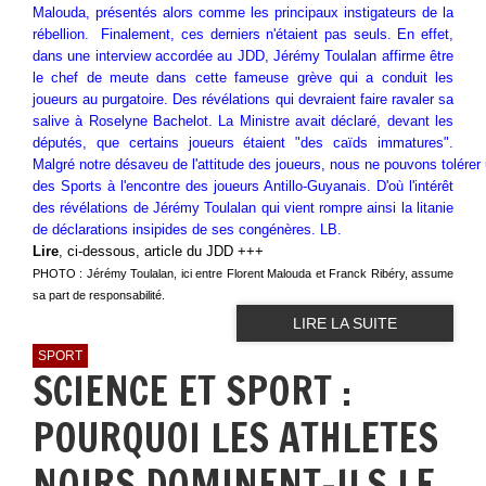
Malouda, présentés alors comme les principaux instigateurs de la
rébellion. Finalement, ces derniers n'étaient pas seuls. En effet,
dans une interview accordée au JDD, Jérémy Toulalan affirme être
le chef de meute dans cette fameuse grève qui a conduit les
joueurs au purgatoire. Des révélations qui devraient faire ravaler sa
salive à Roselyne Bachelot. La Ministre avait déclaré, devant les
députés, que certains joueurs étaient "des caïds immatures".
Malgré notre désaveu de l'attitude des joueurs, nous ne pouvons tolérer u
des Sports à l'encontre des joueurs Antillo-Guyanais. D'où l'intérêt
des révélations de Jérémy Toulalan qui vient rompre ainsi la litanie
de déclarations insipides de ses congénères. LB.
Lire
, ci-dessous, article du JDD +++
PHOTO : Jérémy Toulalan, ici entre Florent Malouda et Franck Ribéry, assume
sa part de responsabilité.
LIRE LA SUITE
SPORT
SCIENCE ET SPORT :
POURQUOI LES ATHLETES
NOIRS DOMINENT-ILS LE