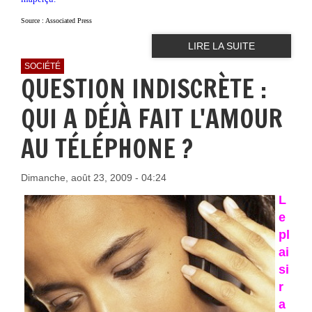
Source : Associated Press
LIRE LA SUITE
SOCIÉTÉ
QUESTION INDISCRÈTE :
QUI A DÉJÀ FAIT L'AMOUR
AU TÉLÉPHONE ?
Dimanche, août 23, 2009 - 04:24
L
e
pl
ai
si
r
a