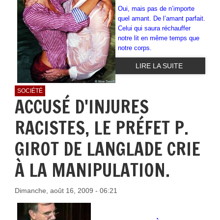
Oui, mais pas de n’importe
quel amant. De l’amant parfait.
Celui qui saura réchauffer
notre lit en même temps que
notre corps.
LIRE LA SUITE
SOCIÉTÉ
ACCUSÉ D'INJURES
RACISTES, LE PRÉFET P.
GIROT DE LANGLADE CRIE
À LA MANIPULATION.
Dimanche, août 16, 2009 - 06:21