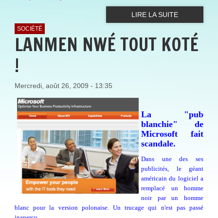
LIRE LA SUITE
SOCIÉTÉ
LANMEN NWÉ TOUT KOTÉ
!
Mercredi, août 26, 2009 - 13:35
La "pub
blanchie" de
Microsoft fait
scandale.
Dans une des ses
publicités, le géant
américain du logiciel a
remplacé un homme
noir par un homme
blanc pour la version polonaise. Un trucage qui n'est pas passé
inaperçu.