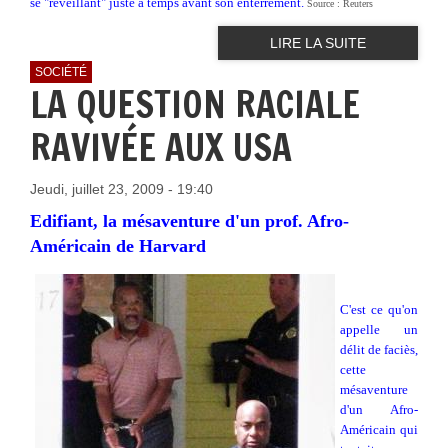
se "réveillant" juste à temps avant son enterrement.
Source : Reuters
LIRE LA SUITE
SOCIÉTÉ
LA QUESTION RACIALE
RAVIVÉE AUX USA
Jeudi, juillet 23, 2009 - 19:40
Edifiant, la mésaventure d'un prof. Afro-
Américain de Harvard
C'est ce qu'on
appelle un
délit de faciès,
cette
mésaventure
d'un Afro-
Américain qui