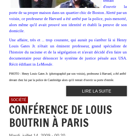
tentait
d'ouvrir la
porte de sa propre maison dans un quartier chic de Boston. Alerté par un
voisin, ce professeur de Harvard a été arrêté par la police, puis menotté,
alors même qu'il avait prouvé son identité et établi la preuve de son
domicile.
Une affaire, très et ... trop courante, qui aurait pu s'arrêter là si Henry
Louis Gates Jr. n'était un éminent professeur, grand spécialiste de
l'histoire du racisme et de la ségrégation et n'avait décidé d'en faire un
documentaire pour dénoncer le système de justice pénale aux USA.
Récit édifiant in
LeMonde
.
PHOTO : Henry Louis Gates Jr. (photographié par son voisin), professeur à Harvard, a été arrêté
devant chez lui par la police de Cambridge alors qu'il tentait d'ouvrir sa porte d'entrée.
LIRE LA SUITE
SOCIÉTÉ
CONFÉRENCE DE LOUIS
BOUTRIN À PARIS
Mardi, juillet 14, 2009 - 00:20