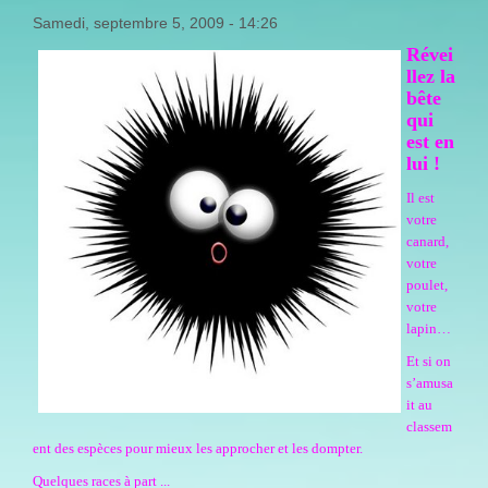
Samedi, septembre 5, 2009 - 14:26
Révei
llez la
bête
qui
est en
lui !
Il est
votre
canard,
votre
poulet,
votre
lapin…
Et si on
s’amusa
it au
classem
ent des espèces pour mieux les approcher et les dompter.
Quelques races à part ...