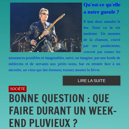
Qu'est-ce qu'elle
a notre gueule ?
Il faut donc annuler le
feu. Ainsi va la vie
moderne. Un monstre
de la chanson, couvé
par ses producteurs,
couvert par toutes les
assurances possibles et imaginables, suivi, on imagine, par une horde de
médecins et de servants aux petits soins, bat en retraite face à un
microbe, un virus qui fait éternuer, tousser, monter la fièvre.
LIRE LA SUITE
SOCIÉTÉ
BONNE QUESTION : QUE
FAIRE DURANT UN WEEK-
END PLUVIEUX ?