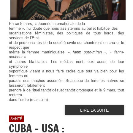
En ce 8 mars, « Journée internationale de la
femme », nul doute que nous assisterons au ballet habituel des
organisations féministes, des politiques de tous bords, des
services de l’Etat
et de personnalités de la société civile qui chanteront en chœur le
respect que
mérite la femme martiniquaise,
« fanm poto-mitan »,
« fanm-
doubout »
et autres bla-bla-bla. Les médias iront, eux aussi, de leur
symphonie
soporifique visant à nous faire croire que tout va bien pour les
femmes au
paradis des machos assumés. Beaucoup de femmes naïves se
laisseront fatalement
prendre à ce rituel tantôt désuet tantôt grotesque et le 9 mars, tout
rentrera
dans l’ordre (masculin).
LIRE LA SUITE
SANTÉ
CUBA - USA :