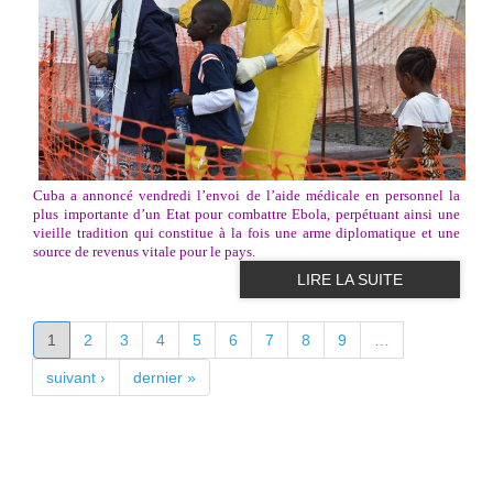
Cuba a annoncé vendredi l’envoi de l’aide médicale en personnel la
plus importante d’un Etat pour combattre Ebola, perpétuant ainsi une
vieille tradition qui constitue à la fois une arme diplomatique et une
source de revenus vitale pour le pays.
LIRE LA SUITE
PAGES
1
2
3
4
5
6
7
8
9
…
suivant ›
dernier »