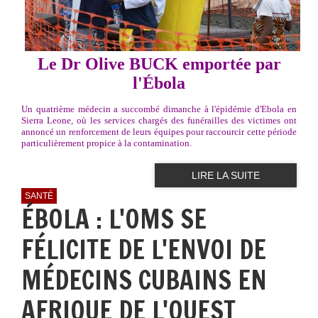
Le Dr Olive BUCK emportée par
l'Ébola
Un quatrième médecin a succombé dimanche à l'épidémie d'Ebola en
Sierra Leone, où les services chargés des funérailles des victimes ont
annoncé un renforcement de leurs équipes pour raccourcir cette période
particulièrement propice à la contamination.
LIRE LA SUITE
SANTÉ
ÉBOLA : L'OMS SE
FÉLICITE DE L'ENVOI DE
MÉDECINS CUBAINS EN
AFRIQUE DE L'OUEST