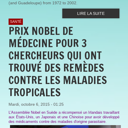
(and Guadeloupe) from 1972 to 2002.
LIRE LA SUITE
SANTÉ
PRIX NOBEL DE
MÉDECINE POUR 3
CHERCHEURS QUI ONT
TROUVÉ DES REMÈDES
CONTRE LES MALADIES
TROPICALES
Mardi, octobre 6, 2015 - 01:25
L'Assemblée Nobel en Suède a récompensé un Irlandais travaillant
aux États-Unis, un Japonais et une Chinoise pour avoir développé
des médicaments contre des maladies d'origine parasitaire.