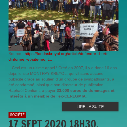
Source :
https://fondaskreyol.org/article/defendre-liberte-
dinformer-et-site-mont...
Ceci est un ultime appel ! Créé en 2007, il y a donc 16 ans
déjà, le site MONTRAY KREYOL, qui vit sans aucune
publicité grâce au soutien d'un groupe de sympathisants, a
été condamné, ainsi que son directeur de publication,
Raphaël Confiant, à payer
33.000 euros de dommages et
intérêts à un
membre de l'ex-CEREGMIA
.
LIRE LA SUITE
SOCIÉTÉ
17 SEPT 2020 18H30.