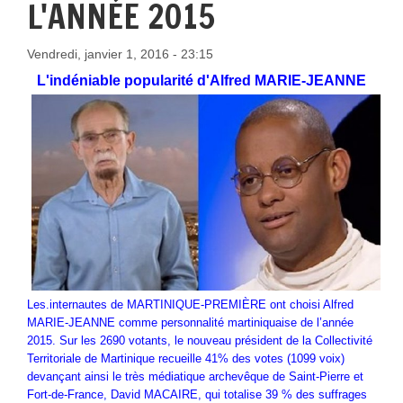
L'ANNÉE 2015
Vendredi, janvier 1, 2016 - 23:15
L'indéniable popularité d'Alfred MARIE-JEANNE
Les.internautes de MARTINIQUE-PREMIÈRE ont choisi Alfred
MARIE-JEANNE comme personnalité martiniquaise de l’année
2015. Sur les 2690 votants, le nouveau président de la Collectivité
Territoriale de Martinique recueille 41% des votes (1099 voix)
devançant ainsi le très médiatique archevêque de Saint-Pierre et
Fort-de-France, David MACAIRE, qui totalise 39 % des suffrages