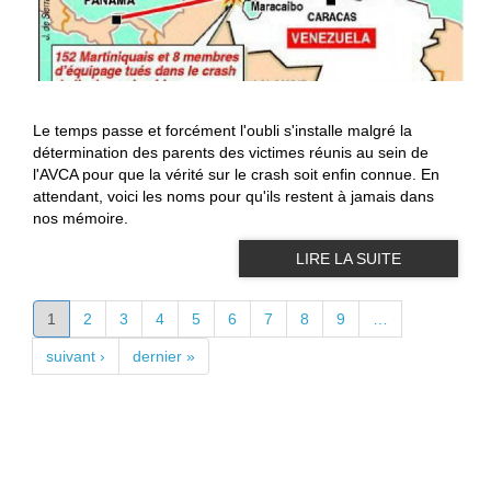
Le temps passe et forcément l'oubli s'installe malgré la
détermination des parents des victimes réunis au sein de
l'AVCA pour que la vérité sur le crash soit enfin connue. En
attendant, voici les noms pour qu'ils restent à jamais dans
nos mémoire.
LIRE LA SUITE
PAGES
1
2
3
4
5
6
7
8
9
…
suivant ›
dernier »