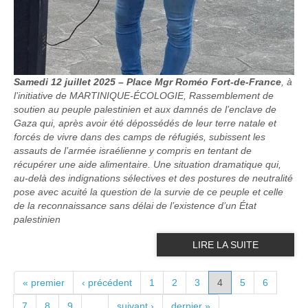
Samedi 12 juillet 2025 – Place Mgr Roméo Fort-de-France
, à
l’initiative de MARTINIQUE-ÉCOLOGIE, Rassemblement de
soutien au peuple palestinien et aux damnés de l’enclave de
Gaza qui, après avoir été dépossédés de leur terre natale et
forcés de vivre dans des camps de réfugiés, subissent les
assauts de l’armée israélienne y compris en tentant de
récupérer une aide alimentaire. Une situation dramatique qui,
au-delà des indignations sélectives et des postures de neutralité
pose avec acuité la question de la survie de ce peuple et celle
de la reconnaissance sans délai de l’existence d’un État
palestinien
LIRE LA SUITE
PAGES
« premier
‹ précédent
1
2
3
4
5
6
7
8
9
…
suivant ›
dernier »