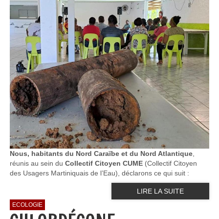
Nous, habitants du Nord Caraïbe et du Nord Atlantique
,
réunis au sein du
Collectif Citoyen CUME
(Collectif Citoyen
des Usagers Martiniquais de l’Eau), déclarons ce qui suit :
LIRE LA SUITE
ECOLOGIE