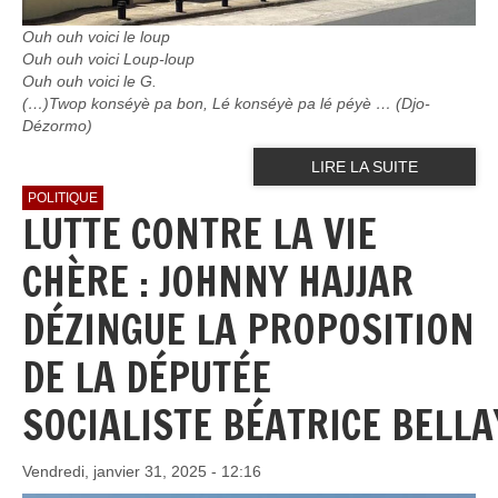
Ouh ouh voici le loup
Ouh ouh voici Loup-loup
Ouh ouh voici le G.
(…)Twop konséyè pa bon, Lé konséyè pa lé péyè … (Djo-
Dézormo)
LIRE LA SUITE
POLITIQUE
LUTTE CONTRE LA VIE
CHÈRE : JOHNNY HAJJAR
DÉZINGUE LA PROPOSITION
DE LA DÉPUTÉE
SOCIALISTE BÉATRICE BELLA
Vendredi, janvier 31, 2025 - 12:16