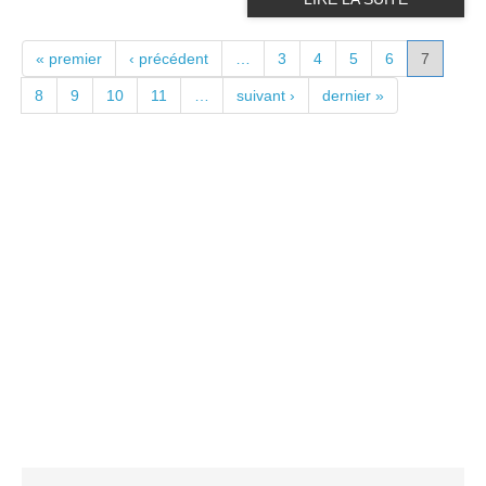
PAGES
« premier
‹ précédent
…
3
4
5
6
7
8
9
10
11
…
suivant ›
dernier »