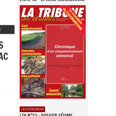
E
S
AC
LES DOSSIERS
LTA N°52 - DOSSIER SÉISME