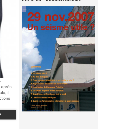
-
n après
le, il
ctions
E