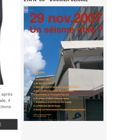
-
n après
le, il
ctions
E