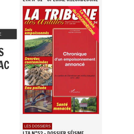
E
S
AC
LES DOSSIERS
LTA N°52 - DOSSIER SÉISME