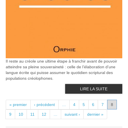
Il reste au créole une ultime étape à franchir avant de pouvoir
atteindre sa pleine souveraineté : celle de l’élaboration d’une
langue écrite qui puisse assumer le quotidien scriptural des
populations créolophones.
LIRE LA SUITE
PAGES
« premier
‹ précédent
…
4
5
6
7
8
9
10
11
12
…
suivant ›
dernier »