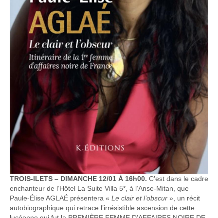
TROIS-ILETS – DIMANCHE 12/01 À 16h00.
C’est dans le cadre
enchanteur de l’Hôtel La Suite Villa 5*, à l’Anse-Mitan, que
Paule-Élise AGLAÉ présentera «
Le clair et l’obscur
», un récit
autobiographique qui retrace l’irrésistible ascension de cette
lucéenne qui fut la PREMIÈRE FEMME D’AFFAIRES NOIRE DE