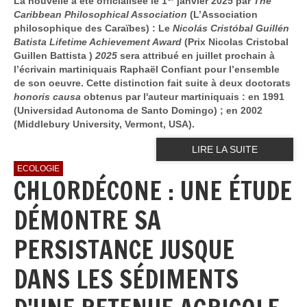
La nouvelle a été officialisée le 1
janvier 2025 par
The
Caribbean Philosophical Association
(L’Association
philosophique des Caraïbes) : Le
Nicolás Cristóbal Guillén
Batista Lifetime Achievement Award
(Prix Nicolas Cristobal
Guillen Battista )
2025
sera attribué en juillet prochain à
l’écrivain martiniquais Raphaël Confiant pour l’ensemble
de son oeuvre. Cette distinction fait suite à deux doctorats
honoris causa
obtenus par l'auteur martiniquais : en 1991
(Universidad Autonoma de Santo Domingo) ; en 2002
(Middlebury University, Vermont, USA).
LIRE LA SUITE
ECOLOGIE
CHLORDÉCONE : UNE ÉTUDE
DÉMONTRE SA
PERSISTANCE JUSQUE
DANS LES SÉDIMENTS