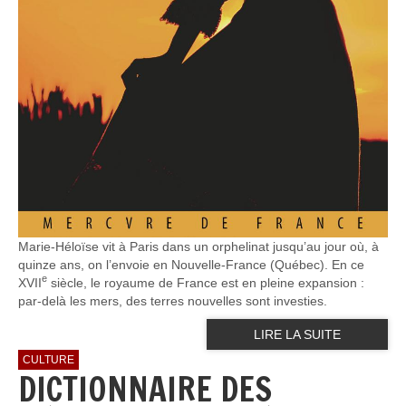
Marie-Héloïse vit à Paris dans un orphelinat jusqu’au jour où, à
quinze ans, on l’envoie en Nouvelle-France (Québec). En ce
e
XVII
siècle, le royaume de France est en pleine expansion :
par-delà les mers, des terres nouvelles sont investies.
LIRE LA SUITE
CULTURE
DICTIONNAIRE DES