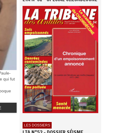
Paule-
e qui fut
époque
E
LES DOSSIERS
LTA N°52 - DOSSIER SÉISME