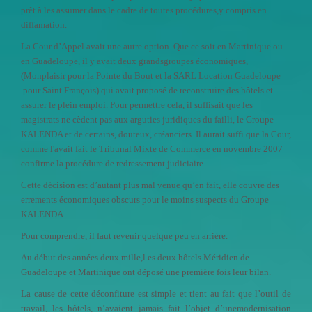
prêt à les assumer dans le cadre de toutes procédures,y compris en
diffamation.
La Cour d’Appel avait une autre option. Que ce soit en Martinique ou
en Guadeloupe, il y avait deux grandsgroupes économiques,
(Monplaisir pour la Pointe du Bout et la SARL Location Guadeloupe
pour Saint François) qui avait proposé de reconstruire des hôtels et
assurer le plein emploi. Pour permettre cela, il suffisait que les
magistrats ne cèdent pas aux arguties juridiques du failli, le Groupe
KALENDA et de certains, douteux, créanciers.
Il aurait suffi que la Cour,
comme l'avait fait le Tribunal Mixte de Commerce en novembre 2007
confirme la procédure de redressement judiciaire.
Cette décision est d’autant plus mal venue qu’en fait, elle couvre des
errements économiques obscurs pour le moins suspects du Groupe
KALENDA.
Pour comprendre, il faut revenir quelque peu en arrière.
Au début des années deux mille,l es deux hôtels Méridien de
Guadeloupe et Martinique ont déposé une première fois leur bilan.
La cause de cette déconfiture est simple et tient au fait que l’outil de
travail, les hôtels, n’avaient jamais fait l’objet d’unemodernisation