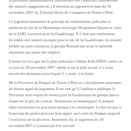
la procédure (administrateur, représentant des créanciers, représentant
des salariés, magistrats etc.) Il aboutira au jugementen date du 30
novembre 2007 du Tribunal Mixte de Commerce de Pointe à Pitre.
Ce jugement maintenait le principe du redressement judiciaire et
attribuait le site de la Martinique auGroupe Monplaisir/Sanunu et celui
de la SARL Location pour la Guadeloupe. Il n’était pas entièrement
favorable aux salariés puisque pour le site de la Guadeloupe, ils avaient
préféré un autre repreneur, le groupe Bensaid qui avait le méritede
maintenir une partie des emplois.
Il aurait été bon que sur le plan judiciaire l’affaire KALENDA s’arrête en
ce jour du 30 novembre 2007, même si sur le plan social, il y avait
encore des domaines pour lequel il
y avait
à se battre.
Mr le Procureur du Parquet de Pointe à Pitre en a décidément autrement
en faisant appel du jugement.
Il est vrai qu’à l’audience publique le
Procureur avait requis de retenir pour la Guadeloupe un groupe mieux-
disant sur le prix de cession. Néanmoins en faisantappel, le parquet
allait enclencher un processus menant à la catastrophe. Le fait est que si
beaucoup de parties peuvent faire appel, seul celui du Parquet suspend
l’exécution de la décision. Autrement dit, le jugement du 30
novembre2007 n’a jamais pu être exécuté.