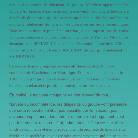
depuis des années. Initialement, le groupe Méridien appartenait àla
Société Air France. Mais cette dernière a vendu sa branche hôtelière à
des fonds de pension qui ne pensent qu’à accumuler des profits et se
moquent totalement de bâtir et
de concevoir un projet économique.
Dans le cadre de cette première procédure, deux propositions de reprise
vont être soumises à la juridiction commerciale de Pointe à Pitre. L’une
émanant de la SEMAVILLE, la société d’économie mixte de la Ville du
Lamentin et l’autre du Groupe KALENDA, dirigée principalement par
Mr
BRETHES.
Ce sera ce dernier groupe quise verra attribuer les deux fonds de
commerce de Guadeloupe et Martinique. Dans sa demande devant le
Tribunal, ce groupe a mis en avant qu’il entendait rénover les deux
hôtels pour relancer la politique touristique sur ces deux sites.
En réalité, le nouveau groupe ne va rien rénover du tout.
Naïveté ou incompétence, les dirigeants du groupe vont prétendre
que cette rénovation n’était pas possible car ils n’étaient pas
devenus propriétaires des murs et du terrain. Cet argument n’est
pas très sérieux mais en l’état, admettons le.
Il est vrai que si les
fonds de commerce étaient précédemment la propriété de la société Le
Méridien,la société qui avait été mise en redressement judiciaire en, les