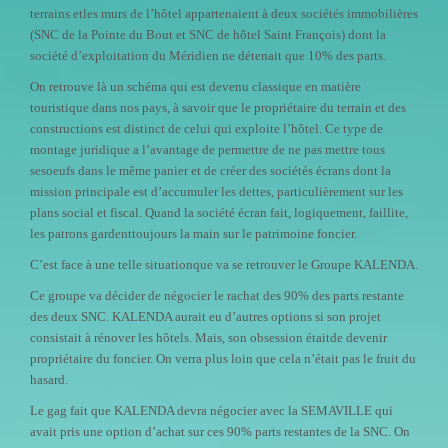
terrains etles murs de l’hôtel appartenaient à deux sociétés immobilières
(SNC de la Pointe du Bout et SNC de hôtel Saint François) dont la
société d’exploitation du Méridien ne détenait que 10% des parts.
On retrouve là un schéma qui est devenu classique en matière
touristique dans nos pays, à savoir que le propriétaire du terrain et des
constructions est distinct de celui qui exploite l’hôtel.
Ce type de
montage juridique a l’avantage de permettre de ne pas mettre tous
sesoeufs dans le même panier et de créer des sociétés écrans dont la
mission principale est d’accumuler les dettes, particulièrement sur les
plans social et fiscal. Quand la société écran fait, logiquement, faillite,
les patrons gardenttoujours la main sur le patrimoine foncier.
C’est face à une telle situationque va se retrouver le Groupe KALENDA.
Ce groupe va décider de négocier le rachat des 90% des parts restante
des deux SNC. KALENDA aurait eu d’autres options si son projet
consistait à rénover les hôtels.
Mais, son obsession étaitde devenir
propriétaire du foncier. On verra plus loin que cela n’était pas le fruit du
hasard.
Le gag fait que KALENDA devra négocier avec la SEMAVILLE qui
avait pris une option d’achat sur ces 90% parts restantes de la SNC. On