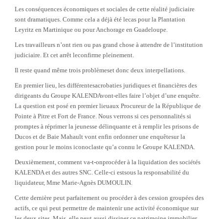
Les conséquences économiques et sociales de cette réalité judiciaire
sont dramatiques.
Comme cela a déjà été lecas pour la Plantation
Leyritz en Martinique ou pour Anchorage en Guadeloupe.
Les travailleurs n’ont rien ou pas grand chose à attendre de l’institution
judiciaire. Et cet arrêt leconfirme pleinement.
Il reste quand même trois problèmeset donc deux interpellations.
En premier lieu, les différentesacrobaties juridiques et financières des
dirigeants du Groupe KALENDAvont-elles faire l’objet d’une enquête.
La question est posé en premier lieuaux Procureur de la République de
Pointe à Pitre et Fort de France.
Nous verrons si ces personnalités si
promptes à réprimer la jeunesse délinquante et à remplir les prisons de
Ducos et de Baie Mahault vont enfin ordonner une enquêtesur la
gestion pour le moins iconoclaste qu’a connu le Groupe KALENDA.
Deuxièmement, comment va-t-onprocéder à la liquidation des sociétés
KALENDA et des autres SNC. Celle-ci estsous la responsabilité du
liquidateur, Mme Marie-Agnès DUMOULIN.
Cette dernière peut parfaitement ou procéder à des cession groupées des
actifs, ce qui peut permettre de maintenir une activité économique sur
les deux sites. Mais, elle peut aussi dissiper ce patrimoine immobilier