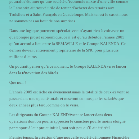
pourrait s’étonner qu’une société d’économie mixte d’une ville comme
le Lamentin ait trouvé utile de tenter d’acheter des terrains aux
TroisIlets et à Saint François en Guadeloupe.
Mais tel est le cas et nous
ne sommes pas au bout de nos surprises.
Dans une logique purement spéculativeet n’ayant rien à voir avec un
quelconque projet économique, ce n’est qu’au débutde l’année 2005
qu’un accord a lieu entre la SEMAVILLE et le Groupe KALENDA. Ce
dernier devient entièrement propriétaire de la SNC pour plusieurs
millions d’euros.
On pourrait penser qu’à ce moment, le Groupe KALENDA va se lancer
dans la rénovation des hôtels.
Que non !
L’année 2005 est riche en évènementsmais la totalité de ceux-ci vont se
passer dans une opacité totale et neseront connus par les salariés que
deux années plus tard, comme on le verra.
Les dirigeants du Groupe KALENDAvont se lancer dans deux
opérations dont on pourra apprécier le caractère pourle moins éloigné
par rapport à leur projet initial, tant soit peu qu’il ait été réel.
Premier temps, la création d’une nouvelle société dénommée Financière