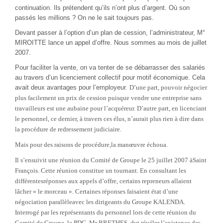
continuation. Ils prétendent qu’ils n’ont plus d’argent. Où son
passés les millions ? On ne le sait toujours pas.
Devant passer à l’option d’un plan de cession, l’administrateur, M°
MIROITTE lance un appel d’offre. Nous sommes au mois de juillet
2007.
Pour faciliter la vente, on va tenter de se débarrasser des salariés
au travers d’un licenciement collectif pour motif économique. Cela
avait deux avantages pour l’employeur.
D’une part, pouvoir négocier
plus facilement un prix de cession puisque vendre une entreprise sans
travailleurs est une aubaine pour l’acquéreur. D’autre part, en licenciant
le personnel, ce dernier, à travers ces élus, n’aurait plus rien à dire dans
la procédure de redressement judiciaire.
Mais pour des raisons de procédure,la manœuvre échoua.
Il s’ensuivit une réunion du Comité de Groupe le 25 juillet
2007 àSaint
François. Cette réunion constitue un tournant. En consultant les
différentesréponses aux appels d’offre, certains repreneurs allaient
lâcher « le morceau ». Certaines réponses faisaient état d’une
négociation parallèleavec les dirigeants du Groupe KALENDA.
Interrogé par les représentants du personnel lors de cette réunion du
Comité de Groupe, le PDG, Mr BRETHES, dut révéler l’existence des