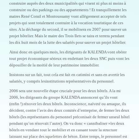
construire auprès des deux municipalités qui visent ni plus ni moins à
construire ou des parkings ou des appartements !
Et tranquillement les
maires René Corail et Montoussamy vont allègrement accepter de tels
projets qui sont totalement contraire à la vocation touristique de ces
sites. A la décharge du second, il se mobilisera en 2007 pour sauver un
projet hôtelier. Mais le maire des Trois Ilets se taira et terrera pendant
les dix huit mois de la lutte des salariés pour sauver un projet hôtelier.
Ainsi donc en quelques mois, les dirigeants de KALENDA vont obérer
tout projet économique sérieux en endettant les deux SNC puis vont les
dépouiller de la moitié de leur patrimoine immobilier.
Insistons sur un fait, tout cela est fait en catimini et sans en avertir les
salariés, y compris lesinstitutions représentatives du personnel.
2006 sera une nouvelle étape cruciale pour les deux hôtels. A la mi
2006, les dirigeants du groupe KALENDA annoncent qu’ils vont
(enfin !) rénover les deux hôtels.
Inconscience, naïveté ou arnaque, ils
décident, contre l’avis des deux comités d’entreprise, de fermer les deux
hôtels (les représentants du personnel préconisait de fermer unseul hôtel
pendant qu’on rénovait l’autre). On va donc « cannibaliser »les deux
hôtels en vendant tout le mobilier et en cassant toute la structure
laissant sur place des squelettes de béton. Entre temps, le personnel est