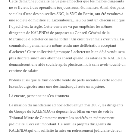
Cette démarche judicaire ne va pas empêcher que les mêmes dirigeants
ne se livrent à des opérations toujours aussi étonnantes. Ainsi, des parts
sociales d’une des nouvelles SNC, la SNC du Fortin, ont été vendues à
une société domiciliée au Luxembourg, lieu où tout un chacun sait que
l’opacité est la règle.
Cette vente ne va pas empêcher les mêmes
dirigeants de KALENDA de proposer au Conseil Général de la
Martinique d’acheter ce même fortin ! On croit rêver mais c’est vrai. La
commission permanente a même rendu une délibération acceptant
d’acheter ! Cette collectivité,prompte à acheter un bien déjà vendu sera
plus discrète sinon aux abonnés absent quand les salariés de KALENDA
demanderont une aide sociale après plusieurs mois sans avoir touché un
centime de salaire.
Notons aussi que le fruit decette vente de parts sociales à cette société
luxembourgeoise aura une destinationqui reste un mystère.
Là encore, personne ne s’en étonnera.
La mission du mandataire ad hoc échouant,en mai 2007, les dirigeants
du Groupe du KALENDA va déposer leur bilan en vue de voir le
Tribunal Mixte de Commerce mettre les sociétés en redressement
judiciaire. Ceci est important. Ce sont les propres dirigeants du
KALENDA qui ont sollicité la mise en redressement judiciaire de leur