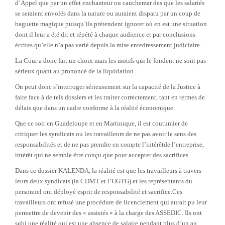
d’Appel que par un effet enchanteur ou cauchemar des que les salariés
se seraient envolés dans la nature ou auraient disparu par un coup de
baguette magique puisqu’ils prétendent ignorer où en est une situation
dont il leur a été dit et répété à chaque audience et par conclusions
écrites qu’elle n’a pas varié depuis la mise enredressement judiciaire.
La Cour a donc fait un choix mais les motifs qui le fondent ne sont pas
sérieux quant au prononcé de la liquidation.
On peut donc s’interroger sérieusement sur la capacité de la Justice à
faire face à de tels dossiers et les traiter correctement, tant en termes de
délais que dans un cadre conforme à la réalité économique.
Que ce soit en Guadeloupe et en Martinique, il est coutumier de
critiquer les syndicats ou les travailleurs de ne pas avoir le sens des
responsabilités et de ne pas prendre en compte l’intérêtde l’entreprise,
intérêt qui ne semble être conçu que pour accepter des sacrifices.
Dans ce dossier KALENDA, la réalité est que les travailleurs à travers
leurs deux syndicats (la CDMT et l’UGTG) et les représentants du
personnel ont déployé esprit de responsabilité et sacrifice.Ces
travailleurs ont refusé une procédure de licenciement qui aurait pu leur
permettre de devenir des « assistés » à la charge des ASSEDIC. Ils ont
subi une réalité qui est une absence de salaire pendant plus d’un an