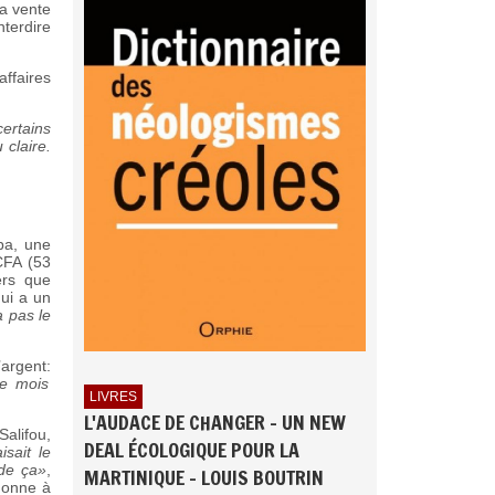
la vente
terdire
affaires
ertains
 claire.
ba, une
CFA (53
ers que
qui a un
 pas le
argent:
e mois
LIVRES
L'AUDACE DE CHANGER - UN NEW
Salifou,
DEAL ÉCOLOGIQUE POUR LA
isait le
 de ça»
,
MARTINIQUE - LOUIS BOUTRIN
adonne à