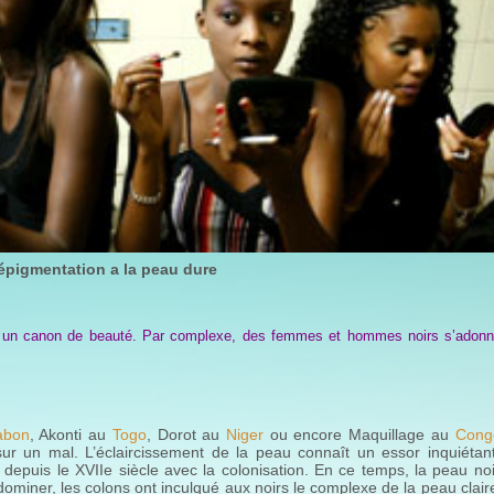
épigmentation a la peau dure
ste un canon de beauté. Par complexe, des femmes et hommes noirs s’adonn
abon
, Akonti au
Togo
, Dorot au
Niger
ou encore Maquillage au
Cong
sur un mal. L’éclaircissement de la peau connaît un essor inquiétant
depuis le XVIIe siècle avec la colonisation. En ce temps, la peau noi
miner, les colons ont inculqué aux noirs le complexe de la peau clair