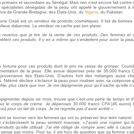
 primaire et secondaire au Sénégal. Mais rien n’est encore fait contre 
 spécialistes sénégalais de la peau ont appelé le gouvernement à in
ance de Grande-Bretagne, des Etats-Unis, du
Nigeria
, du Pakistan.
oune Cissé est un vendeur de produits cosmétiques. Il fait de bonnes 
lieue dakaroise. Le vendeur ne cache pas son plaisir:
es revenus que je tire de la vente de ces produits. Des femmes et c
tent ces produits. Il y en a même qui s’endettent pour avoir la peau
fortune pour ces produits dont le prix ne cesse de grimper. Coum
mentation de la peau. Elle avoue dépenser près de 35.000 francs 
 provenance des Etats-Unis. D’autres font des mélanges aussi ch
s. Ndémé déclare s’éclaircir la peau pour rivaliser avec sa coépouse 
, plus claire que moi. Je me dépigmente pour qu’il sache qu’elle n’a
pigmenter depuis six mois, trouve que c’est une perte de temps et d’
out le corps de crème. Je dépensais 30.000 francs CFA
[45 euros]
l
ros]
pour un lait de corps. Je ne regrette pas d’avoir arrêté.»
rent se tourner vers les femmes qui ont su préserver leur teint naturel. 
 s’éclaircissent la peau sentent mauvais.
«J’avais une copine qui fa
oduits qu’elle utilisait. J’ai été obligé de rompre avec elle à cause
’en pense pas moins. Pour lui, il est hors de question que sa femme s’