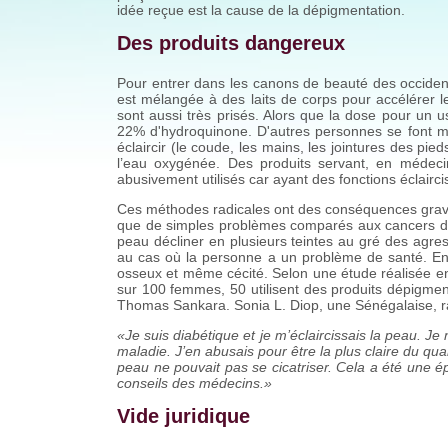
idée reçue est la cause de la dépigmentation.
Des produits dangereux
Pour entrer dans les canons de beauté des occiden
est mélangée à des laits de corps pour accélérer l
sont aussi très prisés. Alors que la dose pour un 
22% d'hydroquinone. D'autres personnes se font mêm
éclaircir (le coude, les mains, les jointures des pi
l’eau oxygénée. Des produits servant, en médeci
abusivement utilisés car ayant des fonctions éclairci
Ces méthodes radicales ont des conséquences graves
que de simples problèmes comparés aux cancers de la 
peau décliner en plusieurs teintes au gré des agress
au cas où la personne a un problème de santé. En o
osseux et même cécité. Selon une étude réalisée 
sur 100 femmes, 50 utilisent des produits dépigme
Thomas Sankara. Sonia L. Diop, une Sénégalaise, 
«Je suis diabétique et je m’éclaircissais la peau. J
maladie. J’en abusais pour être la plus claire du qu
peau ne pouvait pas se cicatriser. Cela a été une ép
conseils des médecins.»
Vide juridique