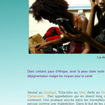
La d
Dans certains pays d’Afrique, avoir la peau claire re
dépigmentation malgré les risques pour la santé
Xessal au
Sénégal
, Tcha-tcho au
Mali
, Ambi au
G
Cameroun
... Des appellations qui en disent long 
continent. Une pratique ancrée dans les mentalités 
perçue comme une malédiction. Dans le but de les do