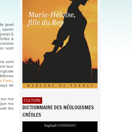
e javel
, savon
 jusqu’à
iciles à
fs comme
es sont
ne sont
ent leur
urgicale
oblèmes
a Faso
,
pays de
e sur ma
CULTURE
e que ma
DICTIONNAIRE DES NÉOLOGISMES
outé les
CRÉOLES