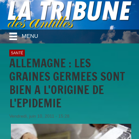
MENU
SANTÉ
ALLEMAGNE : LES
GRAINES GERMEES SONT
BIEN A L'ORIGINE DE
L'EPIDEMIE
Vendredi, juin 10, 2011 - 15:28