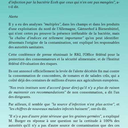
d'infection par la bactérie Eceh que ceux qui n'en ont pas mangées"
, a-
t-il dit.
Alerte
Il y a eu des analyses
"multiples"
, dans les champs et dans les produits
d'une exploitation du nord de l'Allemagne, Gärtnerhof à Bienenbüttel,
qui n'ont certes pu prouver la présence irréfutable de la bactérie, mais
"la chaîne d'indices est tellement importante"
qu'on peut identifier
désormais l'origine de la contamination, ont expliqué les responsables
des autorités sanitaires.
Cette conférence de presse réunissait le RKI, l'Office fédéral pour la
protection des consommateurs et la sécurité alimentaire, et de l'Institut
fédéral d'évaluation des risques.
Ils ont annoncé officiellement la levée de l'alerte décrétée fin mai contre
la consommation de concombres, de tomates et de salades crûs, qui a
coûté déjà des centaines de millions d'euros aux agriculteurs européens.
"Nos trois instituts sont d'accord (pour dire) qu'il n'y a plus de raison
de maintenir ces recommandations"
de non consommation, a dit l'un
des dirigeants.
Par ailleurs, il semble que
"la source d'infection n'est plus active"
, et
"les chiffres de nouveaux malades infectés baissent"
, ont-ils dit.
"Il n'y a pas d'autre piste sérieuse que les graines germées"
, a expliqué
M. Burger en réponse à une question sur la certitude à 100% des
autorités qu'il n'y a pas d'autre source de contamination que des ces