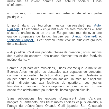
musiciens se vivent comme des acteurs sociaux. Lucas
s'enflamme :
« Pour moi, un musicien est en partie artiste et en partie
politique. »
Emporté dans ce tourbillon musical universalisé par
Astor
Piazzola
, il s'est formé « en jouant avec d'autres musiciens ». Tout
s'est s'enchaîné avec un trio en Europe, une tournée avec une
grande compagnie de tango. Inspiré par
Django Reinhardt
et
Stéphane Grappelli
, il est devenu l'âme vive de plusieurs groupes
de la capitale.
« Aujourd'hui, c'est une période intense de création ; nous lançons
des cycles de concerts, des unions d'orchestres et des festivals
indépendants. »
Comme la plupart des musiciens, Lucas estime que la mairie de
Buenos Aires multiplie les obstacles aux espaces de concerts,
comme la nouvelle interdiction d'occuper les rues. Destinée à
couper court à toute protestation sociale, la mesure s'applique
ainsi indirectement aux festivals de quartiers. Les jeunes
formations manquent d'encouragement et c'est aussi un vrai
casse-tête administratif pour obtenir l'homologation d'un lieu.
Sans subventions, les groupes s'organisent dans d'anciens
hangars ou entrepôts, des lieux moins codifiés et plus ouverts, à
l'image du théâtre-école Orlando Goñi (quartier San Cristobal)