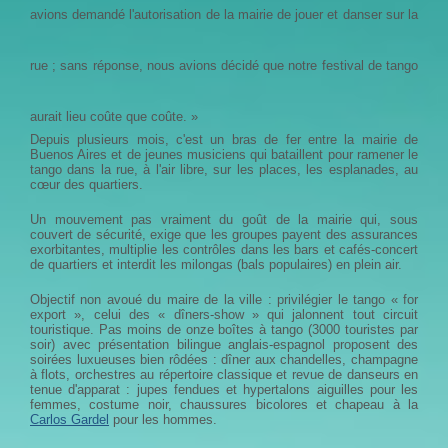
avions demandé l'autorisation de la mairie de jouer et danser sur la
rue ; sans réponse, nous avions décidé que notre festival de tango
aurait lieu coûte que coûte. »
Depuis plusieurs mois, c'est un bras de fer entre la mairie de
Buenos Aires et de jeunes musiciens qui bataillent pour ramener le
tango dans la rue, à l'air libre, sur les places, les esplanades, au
cœur des quartiers.
Un mouvement pas vraiment du goût de la mairie qui, sous
couvert de sécurité, exige que les groupes payent des assurances
exorbitantes, multiplie les contrôles dans les bars et cafés-concert
de quartiers et interdit les milongas (bals populaires) en plein air.
Objectif non avoué du maire de la ville : privilégier le tango « for
export », celui des « dîners-show » qui jalonnent tout circuit
touristique. Pas moins de onze boîtes à tango (3000 touristes par
soir) avec présentation bilingue anglais-espagnol proposent des
soirées luxueuses bien rôdées : dîner aux chandelles, champagne
à flots, orchestres au répertoire classique et revue de danseurs en
tenue d'apparat : jupes fendues et hypertalons aiguilles pour les
femmes, costume noir, chaussures bicolores et chapeau à la
Carlos Gardel
pour les hommes.