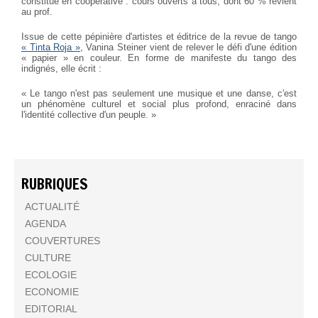
constitué en coopérative : cours ouverts à tous, dont 60 % revient
au prof.
Issue de cette pépinière d'artistes et éditrice de la revue de tango
« Tinta Roja »
, Vanina Steiner vient de relever le défi d'une édition
« papier » en couleur. En forme de manifeste du tango des
indignés, elle écrit :
« Le tango n'est pas seulement une musique et une danse, c'est
un phénomène culturel et social plus profond, enraciné dans
l'identité collective d'un peuple. »
RUBRIQUES
ACTUALITÉ
AGENDA
COUVERTURES
CULTURE
ECOLOGIE
ECONOMIE
EDITORIAL