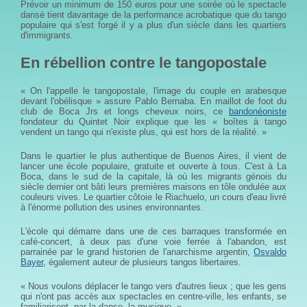
Prévoir un minimum de 150 euros pour une soirée où le spectacle
dansé tient davantage de la performance acrobatique que du tango
populaire qui s'est forgé il y a plus d'un siècle dans les quartiers
d'immigrants.
En rébellion contre le tangopostale
« On l'appelle le tangopostale, l'image du couple en arabesque
devant l'obélisque » assure Pablo Bernaba. En maillot de foot du
club de Boca Jrs et longs cheveux noirs, ce
bandonéoniste
fondateur du Quintet Noir explique que les « boîtes à tango
vendent un tango qui n'existe plus, qui est hors de la réalité. »
Dans le quartier le plus authentique de Buenos Aires, il vient de
lancer une école populaire, gratuite et ouverte à tous. C'est à La
Boca, dans le sud de la capitale, là où les migrants génois du
siècle dernier ont bâti leurs premières maisons en tôle ondulée aux
couleurs vives. Le quartier côtoie le Riachuelo, un cours d'eau livré
à l'énorme pollution des usines environnantes.
L'école qui démarre dans une de ces barraques transformée en
café-concert, à deux pas d'une voie ferrée à l'abandon, est
parrainée par le grand historien de l'anarchisme argentin,
Osvaldo
Bayer
, également auteur de plusieurs tangos libertaires.
« Nous voulons déplacer le tango vers d'autres lieux ; que les gens
qui n'ont pas accès aux spectacles en centre-ville, les enfants, se
familiarisent, par la danse, la musique. »