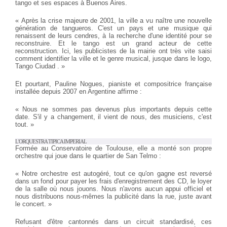
tango et ses espaces à Buenos Aires.
« Après la crise majeure de 2001, la ville a vu naître une nouvelle
génération de tangueros. C'est un pays et une musique qui
renaissent de leurs cendres, à la recherche d'une identité pour se
reconstruire. Et le tango est un grand acteur de cette
reconstruction. Ici, les publicistes de la mairie ont très vite saisi
comment identifier la ville et le genre musical, jusque dans le logo,
Tango Ciudad . »
Et pourtant, Pauline Nogues, pianiste et compositrice française
installée depuis 2007 en Argentine affirme :
« Nous ne sommes pas devenus plus importants depuis cette
date. S'il y a changement, il vient de nous, des musiciens, c'est
tout. »
L'ORQUESTRA TIPICA IMPERIAL
Formée au Conservatoire de Toulouse, elle a monté son propre
orchestre qui joue dans le quartier de San Telmo :
« Notre orchestre est autogéré, tout ce qu'on gagne est reversé
dans un fond pour payer les frais d'enregistrement des CD, le loyer
de la salle où nous jouons. Nous n'avons aucun appui officiel et
nous distribuons nous-mêmes la publicité dans la rue, juste avant
le concert. »
Refusant d'être cantonnés dans un circuit standardisé, ces