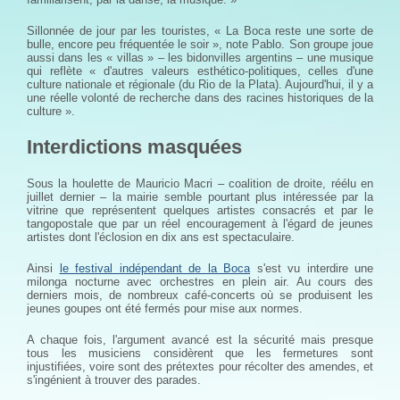
Sillonnée de jour par les touristes, « La Boca reste une sorte de
bulle, encore peu fréquentée le soir », note Pablo. Son groupe joue
aussi dans les « villas » – les bidonvilles argentins – une musique
qui reflète « d'autres valeurs esthético-politiques, celles d'une
culture nationale et régionale (du Rio de la Plata). Aujourd'hui, il y a
une réelle volonté de recherche dans des racines historiques de la
culture ».
Interdictions masquées
Sous la houlette de Mauricio Macri – coalition de droite, réélu en
juillet dernier – la mairie semble pourtant plus intéressée par la
vitrine que représentent quelques artistes consacrés et par le
tangopostale que par un réel encouragement à l'égard de jeunes
artistes dont l'éclosion en dix ans est spectaculaire.
Ainsi
le festival indépendant de la Boca
s'est vu interdire une
milonga nocturne avec orchestres en plein air. Au cours des
derniers mois, de nombreux café-concerts où se produisent les
jeunes goupes ont été fermés pour mise aux normes.
A chaque fois, l'argument avancé est la sécurité mais presque
tous les musiciens considèrent que les fermetures sont
injustifiées, voire sont des prétextes pour récolter des amendes, et
s'ingénient à trouver des parades.