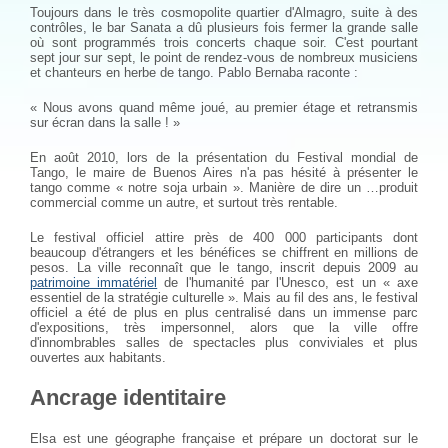
Toujours dans le très cosmopolite quartier d'Almagro, suite à des
contrôles, le bar Sanata a dû plusieurs fois fermer la grande salle
où sont programmés trois concerts chaque soir. C'est pourtant
sept jour sur sept, le point de rendez-vous de nombreux musiciens
et chanteurs en herbe de tango. Pablo Bernaba raconte :
« Nous avons quand même joué, au premier étage et retransmis
sur écran dans la salle ! »
En août 2010, lors de la présentation du Festival mondial de
Tango, le maire de Buenos Aires n'a pas hésité à présenter le
tango comme « notre soja urbain ». Manière de dire un …produit
commercial comme un autre, et surtout très rentable.
Le festival officiel attire près de 400 000 participants dont
beaucoup d'étrangers et les bénéfices se chiffrent en millions de
pesos. La ville reconnaît que le tango, inscrit depuis 2009 au
patrimoine immatériel
de l'humanité par l'Unesco, est un « axe
essentiel de la stratégie culturelle ». Mais au fil des ans, le festival
officiel a été de plus en plus centralisé dans un immense parc
d'expositions, très impersonnel, alors que la ville offre
d'innombrables salles de spectacles plus conviviales et plus
ouvertes aux habitants.
Ancrage identitaire
Elsa est une géographe française et prépare un doctorat sur le