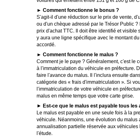
voitures qui émettent entre
131 g et
160
► Comment fonctionne le bonus ?
S'agit-il d'une réduction sur le prix de vente, d
ou d'un chèque adressé par le Trésor Public ?
prix d'achat TTC. Il doit être identifié et visible s
y aura une ligne spécifique avec le montant d
accordé.
► Comment fonctionne le malus ?
Comment je le paye ? Généralement, c'est le 
à l'immatriculation du véhicule en préfecture. Do
faire l'avance du malus. Il l'inclura ensuite dan
catégorie des « frais d'immatriculation ». Si
l'immatriculation de votre véhicule en préfectur
malus en même temps que votre carte grise.
►
Est-ce que le malus est payable tous les
Le malus est payable en une seule fois à la pr
véhicule. Néanmoins, une évolution du malus a
annualisation partielle réservée aux véhicules 
l'étude