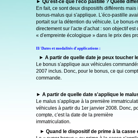
►
Qu'est-ce que l'éco pastille ? Quelle diffé
En fait, ce sont deux dispositifs différents mais 
bonus-malus qui s'applique. L'éco-pastille avai
portait sur la détention du véhicule. Le bonus-
directement sur l'acte d'achat : son objectif est
« d'empreinte écologique » dans le prix des pro
II/ Dates et modalités d'applications :
►
A partir de quelle date je peux toucher 
Le bonus s'applique aux véhicules commandé
2007 inclus. Donc, pour le bonus, ce qui compte
commande
►
A partir de quelle date s'applique le malu
Le malus s'applique à la première immatricula
véhicules à partir du 1er janvier 2008. Donc, p
compte, c'est la date de la première
immatriculation.
►
Quand le dispositif de prime à la casse 