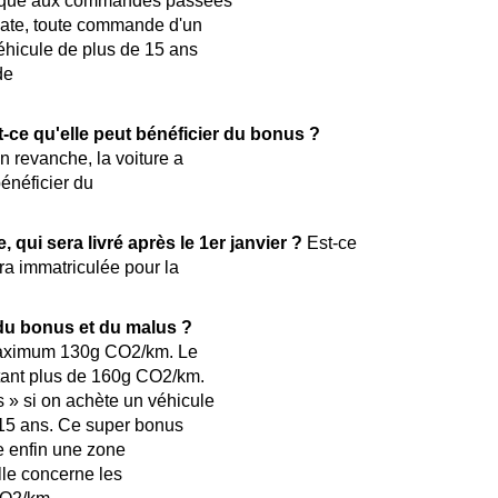
plique aux commandes passées
date, toute commande d'un
éhicule de plus de 15 ans
de
t-ce qu'elle peut bénéficier du bonus ?
 revanche, la voiture a
énéficier du
qui sera livré après le 1er janvier ?
Est-ce
era immatriculée pour la
08.
du bonus et du malus ?
 maximum 130g CO2/km. Le
ttant plus de 160g CO2/km.
» si on achète un véhicule
 15 ans. Ce super bonus
te enfin une zone
Elle concerne les