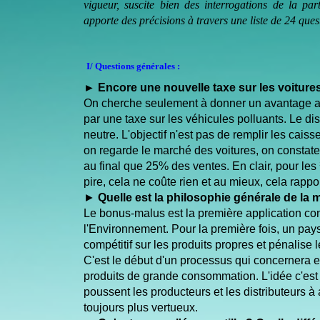
vigueur, suscite bien des interrogations de la 
apporte des précisions à travers une liste de 24 que
I/ Questions générales :
►
Encore une nouvelle taxe sur les voitures
On cherche seulement à donner un avantage a
par une taxe sur les véhicules polluants. Le dis
neutre. L'objectif n'est pas de remplir les caiss
on regarde le marché des voitures, on constat
au final que 25% des ventes. En clair, pour le
pire, cela ne coûte rien et au mieux, cela rappo
►
Quelle est la philosophie générale de la
Le bonus-malus est la première application co
l'Environnement. Pour la première fois, un pay
compétitif sur les produits propres et pénalise l
C'est le début d'un processus qui concernera e
produits de grande consommation. L'idée c'es
poussent les producteurs et les distributeurs à 
toujours plus vertueux.