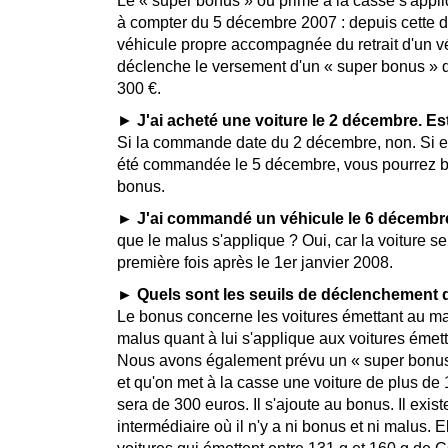
Le « super bonus » ou prime à la casse s'ap
à compter du 5 décembre 2007 : depuis cette 
véhicule propre accompagnée du retrait d'un v
déclenche le versement d'un « super bonus » 
300 €.
►
J'ai acheté une voiture le 2 décembre. Es
Si la commande date du 2 décembre, non. Si en
été commandée le 5 décembre, vous pourrez b
bonus.
► J'ai commandé un véhicule le 6 décembre, 
que le malus s'applique ? Oui, car la voiture s
première fois après le 1er janvier 20
► Quels sont les seuils de déclenchement 
Le bonus concerne les voitures émettant au
malus quant à lui s'applique aux voitures éme
Nous avons également prévu un « super bonus 
et qu'on met à la casse une voiture de plus de
sera de 300 euros. Il s'ajoute au bonus. Il exis
intermédiaire où il n'y a ni bonus et ni malus. 