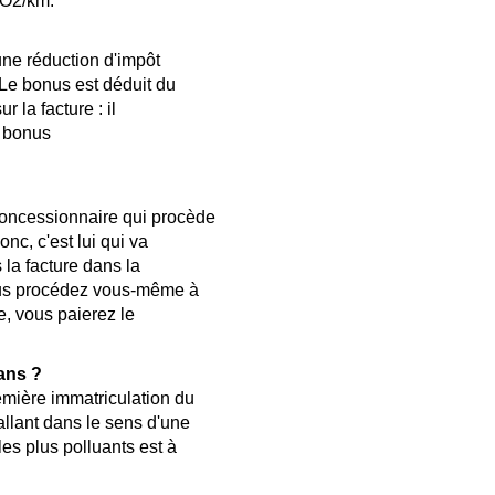
 g de CO2/km.
'une réduction d'impôt
 Le bonus est déduit du
ur la facture : il
u bonus
concessionnaire qui procède
nc, c'est lui qui va
s la facture dans la
 vous procédez vous-même à
e, vous paierez le
 ans ?
emière immatriculation du
llant dans le sens d'une
les plus polluants est à
.