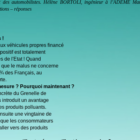
part des automobilistes. Hélène BORTOLI, ingénieur à l’ADEME Mar
stions – réponses
 !
ux véhicules propres financé
positif est totalement
es de l'Etat ! Quand
e que le malus ne concerne
s ¾ des Français, au
rte.
 mesure ? Pourquoi maintenant ?
ncrète du Grenelle de
s introduit un avantage
es produits polluants.
nsuite une vingtaine de
t que les consommateurs
aller vers des produits