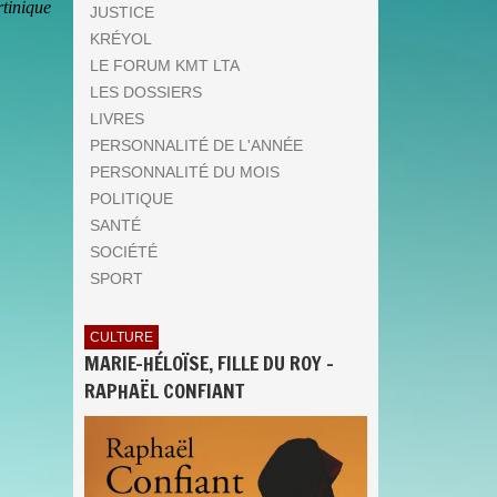
tinique
JUSTICE
KRÉYOL
LE FORUM KMT LTA
LES DOSSIERS
LIVRES
PERSONNALITÉ DE L'ANNÉE
PERSONNALITÉ DU MOIS
POLITIQUE
SANTÉ
SOCIÉTÉ
SPORT
CULTURE
MARIE-HÉLOÏSE, FILLE DU ROY -
RAPHAËL CONFIANT