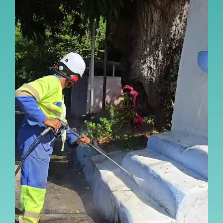
12_A_16.40.52_F7763366.M