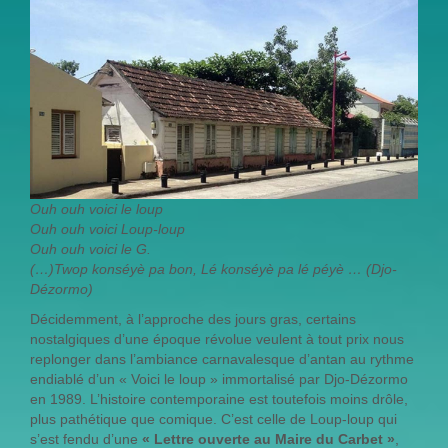
Ouh ouh voici le loup
Ouh ouh voici Loup-loup
Ouh ouh voici le G.
(…)Twop konséyè pa bon, Lé konséyè pa lé péyè … (Djo-
Dézormo)
Décidemment, à l’approche des jours gras, certains
nostalgiques d’une époque révolue veulent à tout prix nous
replonger dans l’ambiance carnavalesque d’antan au rythme
endiablé d’un « Voici le loup » immortalisé par Djo-Dézormo
en 1989. L’histoire contemporaine est toutefois moins drôle,
plus pathétique que comique. C’est celle de Loup-loup qui
s’est fendu d’une
« Lettre ouverte au Maire du Carbet »
,