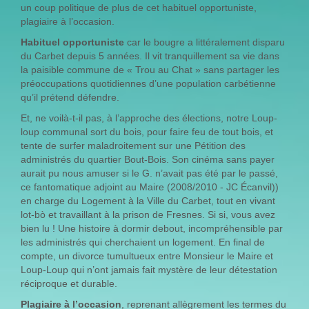
un coup politique de plus de cet habituel opportuniste,
plagiaire à l’occasion.
Habituel opportuniste
car le bougre a littéralement disparu
du Carbet depuis 5 années. Il vit tranquillement sa vie dans
la paisible commune de « Trou au Chat » sans partager les
préoccupations quotidiennes d’une population carbétienne
qu’il prétend défendre.
Et, ne voilà-t-il pas, à l’approche des élections, notre Loup-
loup communal sort du bois, pour faire feu de tout bois, et
tente de surfer maladroitement sur une Pétition des
administrés du quartier Bout-Bois. Son cinéma sans payer
aurait pu nous amuser si le G. n’avait pas été par le passé,
ce fantomatique adjoint au Maire (2008/2010 - JC Écanvil))
en charge du Logement à la Ville du Carbet, tout en vivant
lot-bò et travaillant à la prison de Fresnes. Si si, vous avez
bien lu ! Une histoire à dormir debout, incompréhensible par
les administrés qui cherchaient un logement. En final de
compte, un divorce tumultueux entre Monsieur le Maire et
Loup-Loup qui n’ont jamais fait mystère de leur détestation
réciproque et durable.
Plagiaire à l’occasion
, reprenant allègrement les termes du