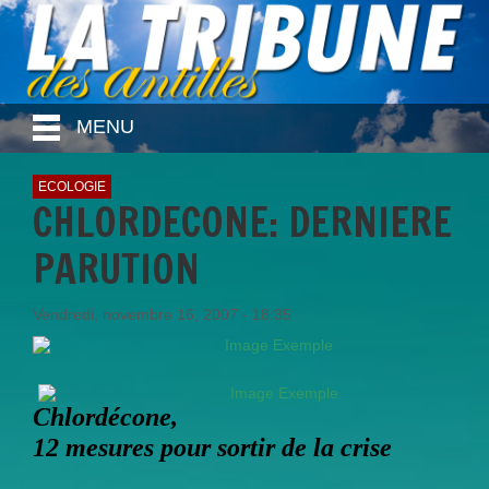
MENU
ECOLOGIE
CHLORDECONE: DERNIERE
PARUTION
Vendredi, novembre 16, 2007 - 18:35
Chlordécone,
12 mesures pour sortir de la crise