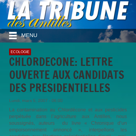
MENU
ECOLOGIE
CHLORDECONE: LETTRE
OUVERTE AUX CANDIDATS
DES PRESIDENTIELLES
Lundi, mars 5, 2007 - 06:00
La contamination au Chlordécone et aux pesticides
perpétuée dans l’agriculture aux Antilles, nous
soussignés, auteurs du livre « Chronique d’un
empoisonnement annoncé », interpellons les