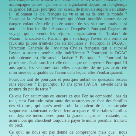
accompagné de ses grincements, signalaient depuis fort longtemps
sa grande fatigue, pourquoi cet oiseau de mauvais augure s'en allait-
il sillonnant le ciel français au vu et au su de tout le monde ?
Pourquoi la même indifférence qui s'était installée autour de ce
danger volant s'est-elle placée autour de ses victimes, mais aussi
autour de leur famille ? Autour de l'enquête ? Pourquoi l'agence de
voyage qui a vendu les séjours, l'organisateur le "broker" de
Miami, la société du Panama qui a surchargé l'avion et a remis un
faux aux pilotes n'ont-ils pas été inquiétés ? Pourquoi la DGAC (
Direction Générale de l'Aviation Civile) française qui a autorisé
l'avion a atterrir semble elle indifférente ? Pourquoi la DGAC
colombienne est-elle aussi laxiste ? Pourquoi ? Pourquoi la
procédure pénale souffre-t-elle de manque de moyens ? Pourquoi 10
ans après, les victimes sont elles coupables de ne pas avoir été
informées de la qualité de l'avion dans lequel elles s'embarquaient.
Pourquoi tant de pourquoi et pourquoi autant de questions restées
sans réponses ? Et pourquoi 10 ans après l'AVCA est-elle dans la
posture du pot de terre ?
Ce que l'on sait moins ou encore ce que l'on ne comprend pas du
tout, c'est l'attitude méprisante des assurances en face des familles
des victimes, qui après avoir subi la douleur de la catastrophe
supportent maintenant celle de leur arrogance. Si certaines familles
ont déjà été indemnisées, pour la grande majorité restante, les
assurances qui cherchent toujours à payer le moins possible, traînent
du pied.
Ce qu'il ne nous est pas donné de comprendre mais que nous