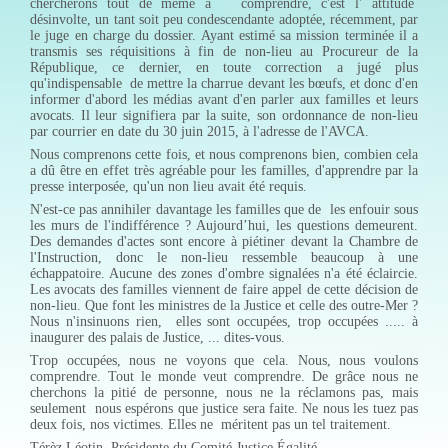
chercherons tout de même à comprendre, c'est l' attitude
désinvolte, un tant soit peu condescendante adoptée, récemment, par
le juge en charge du dossier. Ayant estimé sa mission terminée il a
transmis ses réquisitions à fin de non-lieu au Procureur de la
République, ce dernier, en toute correction a jugé plus
qu'indispensable de mettre la charrue devant les bœufs, et donc d'en
informer d'abord les médias avant d'en parler aux familles et leurs
avocats. Il leur signifiera par la suite, son ordonnance de non-lieu
par courrier en date du 30 juin 2015, à l'adresse de l'AVCA.
Nous comprenons cette fois, et nous comprenons bien, combien cela
a dû être en effet très agréable pour les familles, d'apprendre par la
presse interposée, qu'un non lieu avait été requis.
N'est-ce pas annihiler davantage les familles que de les enfouir sous
les murs de l'indifférence ? Aujourd’hui, les questions demeurent.
Des demandes d'actes sont encore à piétiner devant la Chambre de
l'Instruction, donc le non-lieu ressemble beaucoup à une
échappatoire. Aucune des zones d'ombre signalées n'a été éclaircie.
Les avocats des familles viennent de faire appel de cette décision de
non-lieu. Que font les ministres de la Justice et celle des outre-Mer ?
Nous n'insinuons rien, elles sont occupées, trop occupées ..... à
inaugurer des palais de Justice, ... dites-vous.
Trop occupées, nous ne voyons que cela. Nous, nous voulons
comprendre. Tout le monde veut comprendre. De grâce nous ne
cherchons la pitié de personne, nous ne la réclamons pas, mais
seulement nous espérons que justice sera faite. Ne nous les tuez pas
deux fois, nos victimes. Elles ne méritent pas un tel traitement.
Térèz Léotin, Présidente du Comité Justice Égalité