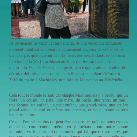
Ils.revenaient de vacances au Panama, et une vidéo qui circula un
moment montrait combien ils paraissaient heureux de vivre. Ils ne
savaient pas qu'ils savouraient là leurs derniers instants de bonheur.
L'avion de la West Caribbean air lines qui les ramenait, en ce
matin du 16 août 2005 se chargeait, parce que vraiment épuisé, de
détruire définitivement toutes leurs illusions en allant s'écraser à
3h10 du matin à Machinées, non loin de Maracaïbo au Vénézuéla.
Cela tout le monde le sait, car chaque Martiniquais y a perdu qui un
frère, un cousin, un père, une mère, un oncle, une tante, un mari,
une épouse, un enfant, un petit enfant, une grand-mère, une arrière
grand tante, un ami et même son docteur, et nous sommes tous
leurs orphelins.
Ce que l'on sait moins ou peut être encore ce qu'il ne nous est pas
donné de comprendre, même en y mettant toute notre bonne
volonté, c'est le pourquoi du comment qui fait que dix ans après que
nos compatriotes avaient fait confiance à cet avion poubelle qui,