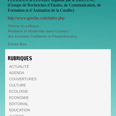
(Groupe de Recherches d’Etudes, de Communication, de
Formation et d’Animation de la Caraïbe)
http://www.grecfac.com/index.php
Thème du colloque :
Réalisme et Modernité dans l’univers
des écrivains Caribéens et Panaméricains.
Entrée libre
RUBRIQUES
ACTUALITÉ
AGENDA
COUVERTURES
CULTURE
ECOLOGIE
ECONOMIE
EDITORIAL
EDUCATION