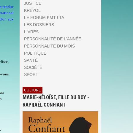
JUSTICE
 attendue
KRÉYOL
rnational
LE FORUM KMT LTA
d'or aux
LES DOSSIERS
LIVRES
PERSONNALITÉ DE L'ANNÉE
PERSONNALITÉ DU MOIS
POLITIQUE
SANTÉ
liste,
SOCIÉTÉ
z-vous
SPORT
CULTURE
 au
MARIE-HÉLOÏSE, FILLE DU ROY -
en
RAPHAËL CONFIANT
t