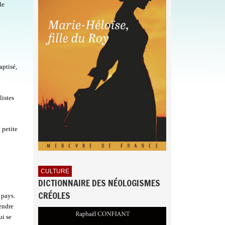
le
aptisé,
listes
 petite
CULTURE
DICTIONNAIRE DES NÉOLOGISMES
CRÉOLES
 pays.
rendre
ui se