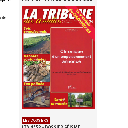
e de
LES DOSSIERS
LTA N°52 - DOSSIER SÉISME