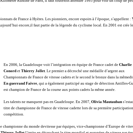
 Kilomètre Rustine de Paris, il faut toutefois attendre 1995 pour voir un coup de pé
.
onnats de France à Hyères. Les pionniers, encore espoirs à l’époque, s’appellent :
Aujourd’hui encore,il faut partie de la légende du cyclisme local. En 2001 est crée l
En 2006, la Guadeloupe voit l’intégration en équipe de France cadet de
Charlie
Conord
et
Thierry Jollet
. Le premier a décroché une médaille d’argent aux
Championnats de France de vitesse cadets et le second le bronze dans la mêmedis
En guerrand Faivre
, qui a également participé au stage de détection Antilles-G
est champion de France de la course aux points cadets la même année.
Les talents ne manquent pas en Guadeloupe. En 2007,
Olivia Mautauban
s’esta
titre de championne de France de vitesse cadette lors de sa première participatio
compétition.
nnée championne du monde devitesse par équipes, vice-championne d’Europe de vites
Thierry Jollet
l’imite en décrochant le titre mondial et européen de vitesse par éq