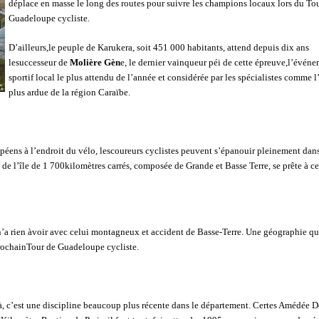
déplace en masse le long des routes pour suivre les champions locaux lors du To
Guadeloupe cycliste.
D’ailleurs,le peuple de Karukera, soit 451 000 habitants, attend depuis dix ans
lesuccesseur de
Molière Gèn
e, le dernier vainqueur péi de cette épreuve,l’évén
sportif local le plus attendu de l’année et considérée par les spécialistes comme l
plus ardue de la région Caraïbe.
ens à l’endroit du vélo, lescoureurs cyclistes peuvent s’épanouir pleinement dan
de l’île de 1 700kilomètres carrés, composée de Grande et Basse Terre, se prête à ce
 n’a rien àvoir avec celui montagneux et accident de Basse-Terre. Une géographie qu
prochainTour de Guadeloupe cycliste.
Déjà, c’est une discipline beaucoup plus récente dans le département. Certes Amédée 