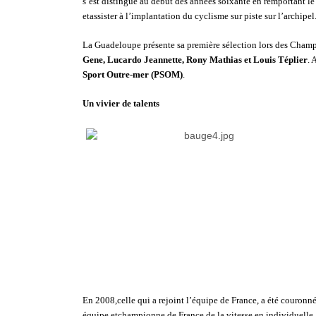
s’est distingué au début des années soixante en remportant le
etassister à l’implantation du cyclisme sur piste sur l’archipel
La Guadeloupe présente sa première sélection lors des Champi
Gene, Lucardo Jeannette, Rony Mathias et Louis Téplier
. 
Sport Outre-mer (PSOM)
.
Un vivier de talents
En 2008,celle qui a rejoint l’équipe de France, a été couro
équipe etchampionne de France de la vitesse en individuelle.