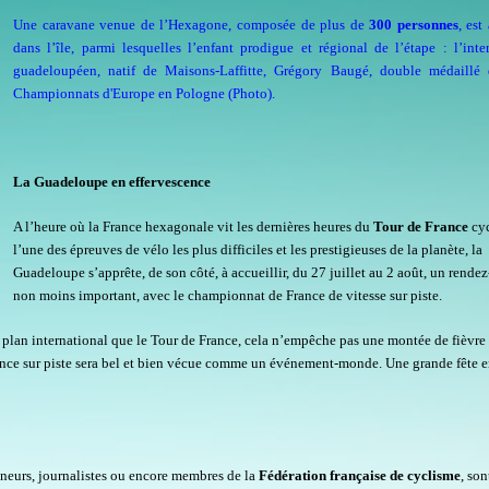
Une caravane venue de l’Hexagone, composée de plus de
300 personnes
, est
dans l’île, parmi lesquelles l’enfant prodigue et régional de l’étape : l’inte
guadeloupéen, natif de Maisons-Laffitte, Grégory Baugé, double médaillé 
Championnats d'Europe en Pologne (Photo).
La Guadeloupe en effervescence
A l’heure où la France hexagonale vit les dernières heures du
Tour de France
cyc
l’une des épreuves de vélo les plus difficiles et les prestigieuses de la planète, la
Guadeloupe s’apprête, de son côté, à accueillir, du 27 juillet au 2 août, un rende
non moins important, avec le championnat de France de vitesse sur piste.
e plan international que le Tour de France, cela n’empêche pas une montée de fièvre
nce sur piste sera bel et bien vécue comme un événement-monde. Une grande fête 
aîneurs, journalistes ou encore membres de la
Fédération française de cyclisme
, son