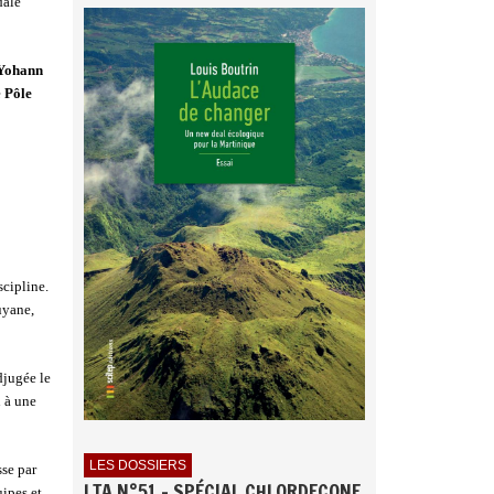
dale
Yohann
e
Pôle
cipline.
uyane,
djugée le
n à une
LES DOSSIERS
se par
LTA N°51 - SPÉCIAL CHLORDECONE
uipes et