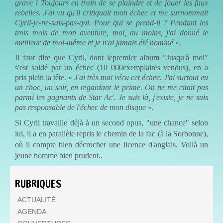
grave ! Toujours en train de se plaindre et de jouer les faux
rebelles. J'ai vu qu'il critiquait mon échec et me surnommait
Cyril-je-ne-sais-pas-qui. Pour qui se prend-il ? Pendant les
trois mois de mon aventure, moi, au moins, j'ai donné le
meilleur de moi-même et je n'ai jamais été nominé
».
Il faut dire que Cyril, dont lepremier album "Jusqu'à moi"
s'est soldé par un échec (10 000exemplaires vendus), en a
pris plein la tête. «
J'ai très mal vécu cet échec. J'ai surtout eu
un choc, un soir, en regardant le prime. On ne me citait pas
parmi les gagnants de Star Ac'. Je suis là, j'existe, je ne suis
pas responsable de l'échec de mon disque
».
Si Cyril travaille déjà à un second opus, "une chance" selon
lui, il a en parallèle repris le chemin de la fac (à la Sorbonne),
où il compte bien décrocher une licence d'anglais. Voilà un
jeune homme bien prudent..
RUBRIQUES
ACTUALITÉ
AGENDA