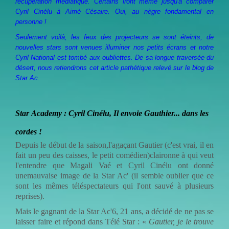
récupération médiatique. Certains iront même jusqu'à comparer
Cyril Cinélu à Aimé Césaire. Oui, au nègre fondamental en
personne !
Seulement voilà, les feux des projecteurs se sont éteints, de
nouvelles stars sont venues illuminer nos petits écrans et notre
Cyril National est tombé aux oubliettes. De sa longue traversée du
désert, nous retiendrons cet article pathétique relevé sur le blog de
Star Ac.
Star Academy : Cyril Cinélu, Il envoie Gauthier... dans les
cordes !
Depuis le début de la saison,l'agaçant Gautier (c'est vrai, il en
fait un peu des caisses, le petit comédien)claironne à qui veut
l'entendre que Magali Vaé et Cyril Cinélu ont donné
unemauvaise image de la Star Ac' (il semble oublier que ce
sont les mêmes téléspectateurs qui l'ont sauvé à plusieurs
reprises).
Mais le gagnant de la Star Ac'6, 21 ans, a décidé de ne pas se
laisser faire et répond dans Télé Star : «
Gautier, je le trouve