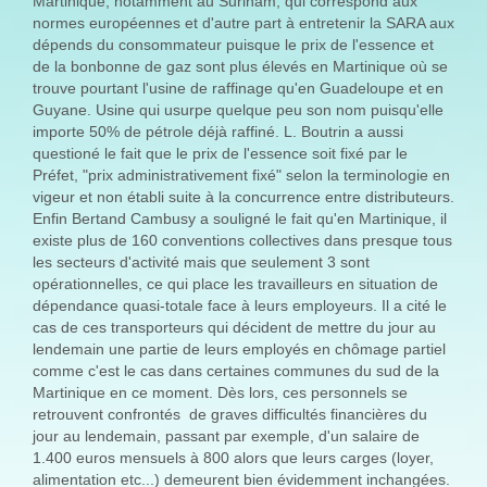
Martinique, notamment au Surinam, qui correspond aux
normes européennes et d'autre part à entretenir la SARA aux
dépends du consommateur puisque le prix de l'essence et
de la bonbonne de gaz sont plus élevés en Martinique où se
trouve pourtant l'usine de raffinage qu'en Guadeloupe et en
Guyane. Usine qui usurpe quelque peu son nom puisqu'elle
importe 50% de pétrole déjà raffiné. L. Boutrin a aussi
questioné le fait que le prix de l'essence soit fixé par le
Préfet, "prix administrativement fixé" selon la terminologie en
vigeur et non établi suite à la concurrence entre distributeurs.
Enfin Bertand Cambusy a souligné le fait qu'en Martinique, il
existe plus de 160 conventions collectives dans presque tous
les secteurs d'activité mais que seulement 3 sont
opérationnelles, ce qui place les travailleurs en situation de
dépendance quasi-totale face à leurs employeurs. Il a cité le
cas de ces transporteurs qui décident de mettre du jour au
lendemain une partie de leurs employés en chômage partiel
comme c'est le cas dans certaines communes du sud de la
Martinique en ce moment. Dès lors, ces personnels se
retrouvent confrontés de graves difficultés financières du
jour au lendemain, passant par exemple, d'un salaire de
1.400 euros mensuels à 800 alors que leurs carges (loyer,
alimentation etc...) demeurent bien évidemment inchangées.