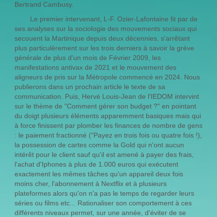
Bertrand Cambusy.
Le premier intervenant, L-F. Ozier-Lafontaine fit par de
ses analyses sur la sociologie des mouvements sociaux qui
secouent la Martinique depuis deux décennies, s'arrêtant
plus particulèrement sur les trois derniers à savoir la grève
générale de plus d'un mois de Février 2009, les
manifestations antivax de 2021 et le mouvement des
aligneurs de pris sur la Métropole commencé en 2024. Nous
publierons dans un prochain article le texte de sa
communication. Puis, Hervé Louis-Jean de l'IEDOM intervint
sur le thème de "Comment gérer son budget ?" en pointant
du doigt plusieurs éléments apparemment basiques mais qui
à force finissent par plomber les finances de nombre de gens
: le paiement fractionné ("Payez en trois fois ou quatre fois !),
la possession de cartes comme la Gold qui n'ont aucun
intérêt pour le client sauf qu'il est amené à payer des frais,
l'achat d'Iphones à plus de 1.000 euros qui exécutent
exactement les mêmes tâches qu'un appareil deux fois
moins cher, l'abonnement à Nextflix et à plusieurs
plateformes alors qu'on n'a pas le temps de regarder leurs
séries ou films etc... Rationaliser son comportement à ces
différents niveaux permet, sur une année, d'éviter de se