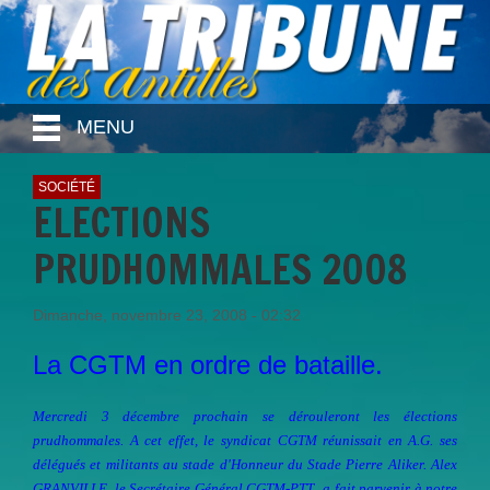
MENU
SOCIÉTÉ
ELECTIONS
PRUDHOMMALES 2008
Dimanche, novembre 23, 2008 - 02:32
La CGTM en ordre de bataille.
Mercredi 3 décembre prochain se dérouleront les élections
prudhommales. A cet effet, le syndicat CGTM réunissait en A.G. ses
délégués et militants au stade d'Honneur du Stade Pierre Aliker. Alex
GRANVILLE, le Secrétaire Général CGTM-PTT a fait parvenir à notre