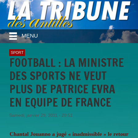
MENU
SPORT
FOOTBALL : LA MINISTRE
DES SPORTS NE VEUT
PLUS DE PATRICE EVRA
EN EQUIPE DE FRANCE
Samedi, janvier 29, 2011 - 20:51
Chantal Jouanno a jugé « inadmissible » le retour