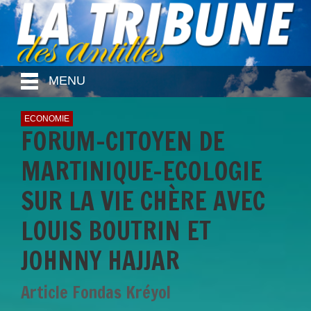
MENU
ECONOMIE
FORUM-CITOYEN DE
MARTINIQUE-ECOLOGIE
SUR LA VIE CHÈRE AVEC
LOUIS BOUTRIN ET
JOHNNY HAJJAR
Article Fondas Kréyol