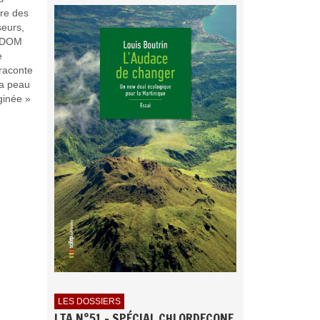
ure des
seurs,
MIDOM
e
 raconte
la peau
ginée »
LES DOSSIERS
LTA N°51 - SPÉCIAL CHLORDECONE