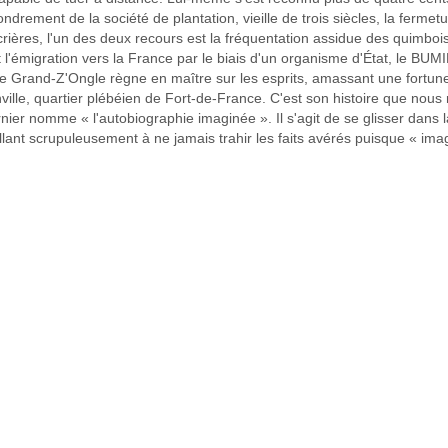
drement de la société de plantation, vieille de trois siècles, la fermet
ucrières, l'un des deux recours est la fréquentation assidue des quimboi
st l'émigration vers la France par le biais d'un organisme d'État, le BU
ue Grand-Z'Ongle règne en maître sur les esprits, amassant une fortun
ille, quartier plébéien de Fort-de-France. C'est son histoire que nous
nier nomme « l'autobiographie imaginée ». Il s'agit de se glisser dans 
llant scrupuleusement à ne jamais trahir les faits avérés puisque « ima