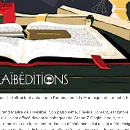
te l'effroi tout autant que l'admiration à la Martinique et surtout à Fo
 de Grand Maître de l'Invisible. Son patronyme, Flavius Homant, est ignoré
 qu'il s'est effacé devant le sobriquet de Grand-Z'Ongle. Il peut, sur
rendre fou ou faire tomber dans la déchéance celui qui lui a été dési
 capable de tuer à distance. Lui-même s'est reconnu plus de quatre cent