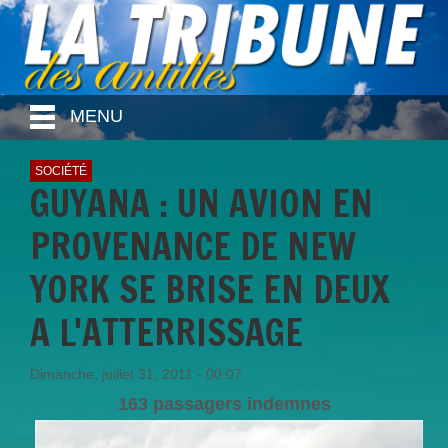
MENU
SOCIÉTÉ
GUYANA : UN AVION EN
PROVENANCE DE NEW
YORK SE BRISE EN DEUX
A L'ATTERRISSAGE
Dimanche, juillet 31, 2011 - 00:07
163 passagers indemnes