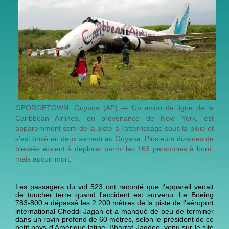
GEORGETOWN, Guyana (AP) — Un avion de ligne de la
Caribbean Airlines, en provenance de New York, est
apparemment sorti de la piste à l'atterrissage sous la pluie et
s'est brisé en deux samedi au Guyana. Plusieurs dizaines de
blessés étaient à déplorer parmi les 163 personnes à bord,
mais aucun mort.
Les passagers du vol 523 ont raconté que l'appareil venait
de toucher terre quand l'accident est survenu. Le Boeing
783-800 a dépassé les 2.200 mètres de la piste de l'aéroport
international Cheddi Jagan et a manqué de peu de terminer
dans un ravin profond de 60 mètres, selon le président de ce
petit pays d'Amérique latine, Bharrat Jagdeo, venu sur le site