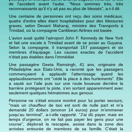
de l'accident avant l'aube. "Nous sommes très, très
reconnaissants qu'il n'y ait pas eu plus de blessés", a-t-il dit.
Une centaine de personnes ont reçu des soins médicaux,
quatre d'entre elles étant hospitalisées pour des blessures
graves, selon Devant Maharaj, ministre des Transports à
Trinidad, où la compagnie Caribbean Airlines est basée.
L'avion avait quitté l'aéroport John F. Kennedy de New York
et fait une escale à Trinidad avant de se poser au Guyana.
Selon la compagnie, il transportait 157 passagers et six
membres d'équipage. Les causes exactes de l'accident
n'était pas établies dans l'immédiat
Une passagère Geeta Ramsingh, 41 ans, originaire de
Philadelphie aux Etats-Unis, a raconté que les passagers
commençaient à applaudir l'atterrissage quand les
applaudissements ont "cédé la place à des hurlements". Elle
a sauté sur l'aile puis sur une route boueuse derrière la
barrière protégeant la piste, s'en sortant apparemment avec
seulement quelques hématomes aux genoux.
Personne ne s'était encore montré pour lui porter secours,
"mais un chauffeur de taxi est sorti de nulle part et m'a
demandé 20 dollars (environ 14 euros) pour m'emmener
jusqu'au terminal", a-t-elle rapporté. "J'ai dû payer, mais en
temps d'urgence, on ne fait pas payer les gens pour une
course", déplorait la rescapée, assise dans la zone des
arrivées entourée de membres de sa famille. C'était la