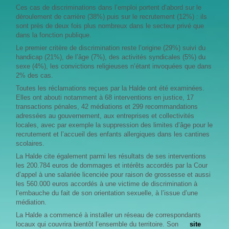
Ces cas de discriminations dans l’emploi portent d’abord sur le
déroulement de carrière (38%) puis sur le recrutement (12%) : ils
sont près de deux fois plus nombreux dans le secteur privé que
dans la fonction publique.
Le premier critère de discrimination reste l’origine (29%) suivi du
handicap (21%), de l’âge (7%), des activités syndicales (5%) du
sexe (4%), les convictions religieuses n’étant invoquées que dans
2% des cas.
Toutes les réclamations reçues par la Halde ont été examinées.
Elles ont abouti notamment à 68 interventions en justice, 17
transactions pénales, 42 médiations et 299 recommandations
adressées au gouvernement, aux entreprises et collectivités
locales, avec par exemple la suppression des limites d’âge pour le
recrutement et l’accueil des enfants allergiques dans les cantines
scolaires.
La Halde cite également parmi les résultats de ses interventions
les 200.784 euros de dommages et intérêts accordés par la Cour
d’appel à une salariée licenciée pour raison de grossesse et aussi
les 560.000 euros accordés à une victime de discrimination à
l’embauche du fait de son orientation sexuelle, à l’issue d’une
médiation.
La Halde a commencé à installer un réseau de correspondants
locaux qui couvrira bientôt l’ensemble du territoire. Son
site