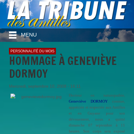
MENU
PERSONNALITÉ DU MOIS
HOMMAGE À GENEVIÈVE
DORMOY
Mercredi, septembre 10, 2008 - 16:11
Docteur en naturopathie,
Geneviève DORMOY
connue,
appréciée et respectée aux Antilles
et en Guyane pour son
dévouement, nous a quitté
dimanche 07 septembre à 11
heures. Son corps sera exposé