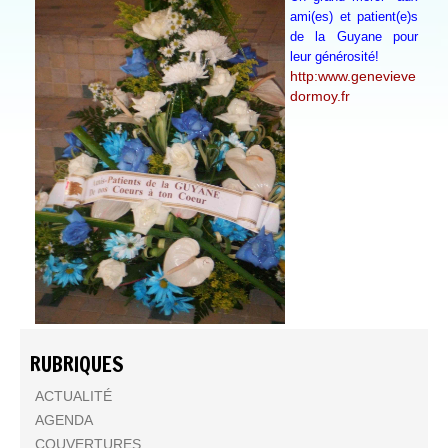
ami(es) et patient(e)s
de la Guyane pour
leur générosité!
http:www.genevieve
dormoy.fr
RUBRIQUES
ACTUALITÉ
AGENDA
COUVERTURES