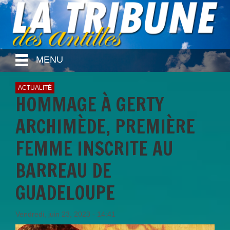
MENU
ACTUALITÉ
HOMMAGE À GERTY
ARCHIMÈDE, PREMIÈRE
FEMME INSCRITE AU
BARREAU DE
GUADELOUPE
Vendredi, juin 23, 2023 - 14:41