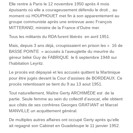
Elle rentre à Paris le 12 novembre 1950 après 4 mois
épuisants où elle a courageusement défendu le droit , au
moment où HOUPHOUET met fin à son apparentement au
groupe communiste après une entrevue avec François
MITTERAND, ministre de la France d’Outre mer.
Tous les militants du RDA furent libérés en avril 1951.
Mais, depuis 3 ans déjà, croupissaient en prison les « 16 de
BASSE POINTE » accusés à l’aveuglette du meurtre du
géreur béké Guy de FABRIQUE le 6 septembre 1948 sur
l’habitation Leyritz.
Le procès est dépaysé et les accusés quittent la Martinique
pour être jugés devant la Cour d’assises de BORDEAUX. Ce
procès retentissant se tient du 9 au 13 aout 1951.
Tout naturellement, Maître Gerty ARCHIMÈDE est de la
partie. Seule femme au sein du collectif d’avocat, elle obtient
aux côtés de ses confrères Georges GRATIANT et Marcel
MANVILLE un acquittement général.
De multiples autres affaires ont occupé Gerty après qu’elle
ait regagné son Cabinet en Guadeloupe le 11 janvier 1952.