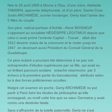
Née le 26 avril 1909 à Morne à l’Eau, d’une mère, Adélaïde
TAMARIN, apprentie téléphoniste, et d’un père, Sainte-Croix
Justin ARCHIMÈDE, ouvrier boulanger, Gerty était l’ainée des
5 filles du couple.
Son père, radical partisan d’Achille –René BOISNEUF
s’opposant au socialiste HÉGÉSIPPE LÉGITIMUS depuis que
celui-ci avait prôné l’entente Capital – Travail , allait dès
1912 devenir maire de la commune et le rester jusqu’en
1947 en devenant aussi Président du Conseil Général de la
Guadeloupe.
Ce père éclairé a pourtant été déterminé à ne pas voir
entreprendre d’études supérieures par sa fille, qui avait eu
un brillant parcours scolaire entaché néanmoins par 2
échecs à la première partie du baccalauréat, attribués selon
lui à des forces politiciennes occultes.
Malgré cet examen en poche, Gerty ARCHIMÈDE ne put
partir à Paris faire les études de philosophie qu’elle
envisageait, au motif cette fois que sa sœur Germaine y avait
connu une destinée fatale.
Sans s’affranchir de la tutelle paternelle, Gerty ne s’est