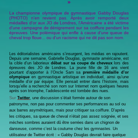
»
La championne olympique de gymnastique Gabby Douglas
(PHOTO) n’en revient pas. Après avoir remporté deux
médailles d'or aux JO de Londres, l'Américaine a été victime
d'une campagne de dénigrement sur sa coiffure pendant les
épreuves. Une polémique qui enfle à cause d'une queue de
cheval trop floue... ou d'un racisme qui ne dit pas son nom.
Les éditorialistes américains s’insurgent, les médias en rajoutent.
Depuis une semaine, Gabrielle Douglas, gymnaste américaine, est
la cible d’un laborieux
débat sur sa coupe de cheveux
lors des
épreuves des JO de Londres. La jeune fille de 16 ans vient
pourtant d’apporter à l’Oncle Sam sa
première médaille d’or
olympique
en gymnastique artistique en individuel, ainsi qu’une
médaille d’or par équipe. Elle pensait entrer dans l’histoire, mais
lorsqu’elle a recherché son nom sur Internet nom quelques heures
après son triomphe, l’adolescente est tombée des nues.
Sur
Twitter
, une discussion s’était formée autour de son
patronyme, non pas pour commenter ses performances au sol ou
aux barres asymétriques, mais pour critiquer sa coiffure. D’après
les critiques, sa queue de cheval n’était pas assez soignée, et ses
mèches sombres auraient dû être serrées dans un chignon de
danseuse, comme c’est la coutume chez les gymnastes. Un
utilisateur de Twitter écrit : « Gabby Douglas devrait faire quelque