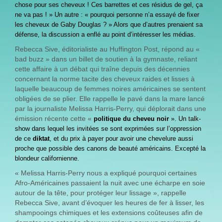
chose pour ses cheveux ! Ces barrettes et ces résidus de gel, ça
ne va pas ! » Un autre : « pourquoi personne n’a essayé de fixer
les cheveux de Gaby Douglas ? » Alors que d’autres prenaient sa
défense, la discussion a enflé au point d’intéresser les médias.
Rebecca Sive, éditorialiste au Huffington Post, répond au «
bad buzz » dans un billet de soutien à la gymnaste, reliant
cette affaire à un débat qui traîne depuis des décennies
concernant la norme tacite des cheveux raides et lisses à
laquelle beaucoup de femmes noires américaines se sentent
obligées de se plier. Elle rappelle le pavé dans la mare lancé
par la journaliste Melissa Harris-Perry, qui déplorait dans une
émission récente cette «
politique du cheveu noir
». Un talk-
show dans lequel les invitées se sont exprimées sur l’oppression
de ce
diktat
, et du prix à payer pour avoir une chevelure aussi
proche que possible des canons de beauté américains. Excepté la
blondeur californienne.
« Melissa Harris-Perry nous a expliqué pourquoi certaines
Afro-Américaines passaient la nuit avec une écharpe en soie
autour de la tête, pour protéger leur lissage », rappelle
Rebecca Sive, avant d’évoquer les heures de fer à lisser, les
shampooings chimiques et les extensions coûteuses afin de