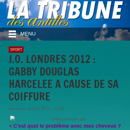
MENU
SPORT
J.O. LONDRES 2012 :
GABBY DOUGLAS
HARCELEE A CAUSE DE SA
COIFFURE
Mercredi, août 8, 2012 - 14:06
« C'est quoi le problème avec mes cheveux ?