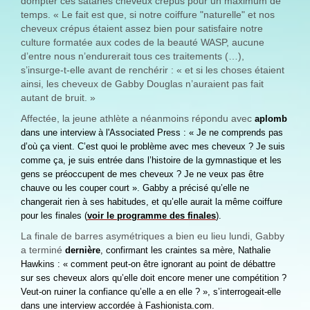
dompter ces satanés cheveux crépus pour un maximum de
temps. « Le fait est que, si notre coiffure "naturelle" et nos
cheveux crépus étaient assez bien pour satisfaire notre
culture formatée aux codes de la beauté WASP, aucune
d’entre nous n’endurerait tous ces traitements (…),
s’insurge-t-elle avant de renchérir : « et si les choses étaient
ainsi, les cheveux de Gabby Douglas n’auraient pas fait
autant de bruit. »
Affectée, la jeune athlète a néanmoins répondu avec
aplomb
dans une interview à l'Associated Press : « Je ne comprends pas
d’où ça vient. C’est quoi le problème avec mes cheveux ? Je suis
comme ça, je suis entrée dans l’histoire de la gymnastique et les
gens se préoccupent de mes cheveux ? Je ne veux pas être
chauve ou les couper court ». Gabby a précisé qu’elle ne
changerait rien à ses habitudes, et qu’elle aurait la même coiffure
pour les finales (
voir le programme des finales
).
La finale de barres asymétriques a bien eu lieu lundi, Gabby
a terminé
dernière
, confirmant les craintes sa mère, Nathalie
Hawkins : « comment peut-on être ignorant au point de débattre
sur ses cheveux alors qu’elle doit encore mener une compétition ?
Veut-on ruiner la confiance qu’elle a en elle ? », s’interrogeait-elle
dans une interview accordée à Fashionista.com.