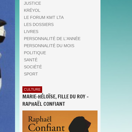
JUSTICE
KRÉYOL
LE FORUM KMT LTA
LES DOSSIERS
LIVRES
PERSONNALITÉ DE L'ANNÉE
PERSONNALITÉ DU MOIS
POLITIQUE
SANTÉ
SOCIÉTÉ
SPORT
CULTURE
MARIE-HÉLOÏSE, FILLE DU ROY -
RAPHAËL CONFIANT