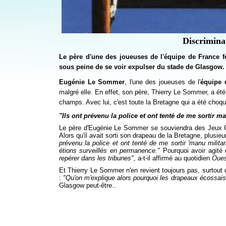
Discrimina
Le père d'une des joueuses de l'équipe de France f
sous peine de se voir expulser du stade de Glasgow.
Eugénie Le Sommer
, l'une des joueuses de l'
équipe
malgré elle. En effet, son père, Thierry Le Sommer, a ét
champs. Avec lui, c'est toute la Bretagne qui a été choqu
"Ils ont prévenu la police et ont tenté de me sortir ma
Le père d'Eugénie Le Sommer se souviendra des Jeux Ol
Alors qu'il avait sorti son drapeau de la Bretagne, plusie
prévenu la police et ont tenté de me sortir 'manu milita
étions surveillés en permanence."
Pourquoi avoir agité
repérer dans les tribunes",
a-t-il affirmé au quotidien
Oues
Et Thierry Le Sommer n'en revient toujours pas, surtout qu
:
"Qu'on m'explique alors pourquoi les drapeaux écossais f
Glasgow peut-être..