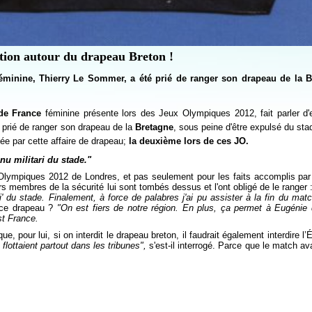
tion autour du drapeau Breton !
éminine, Thierry Le Sommer, a été prié de ranger son drapeau de la B
 de
France
féminine présente lors des Jeux Olympiques 2012, fait parler d'e
é prié de ranger son drapeau de la
Bretagne
, sous peine d'être expulsé du sta
ée par cette affaire de drapeau;
la deuxième lors de ces JO.
nu militari du stade."
ympiques 2012 de Londres, et pas seulement pour les faits accomplis par s
urs membres de la sécurité lui sont tombés dessus et l'ont obligé de le ranger 
ri' du stade. Finalement, à force de palabres j'ai pu assister à la fin du mat
 ce drapeau ?
"On est fiers de notre région. En plus, ça permet à Eugénie
t France.
e, pour lui, si on interdit le drapeau breton, il faudrait également interdire l
lottaient partout dans les tribunes",
s'est-il interrogé. Parce que le match ava