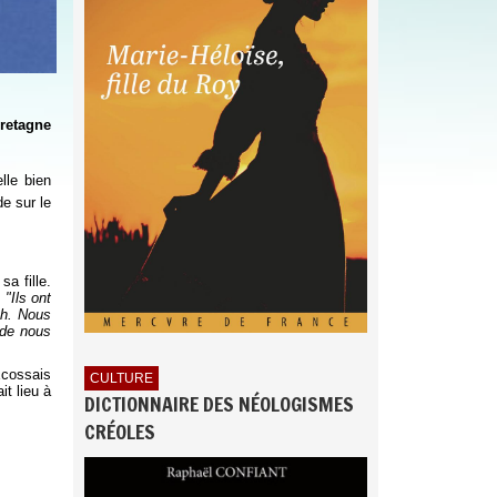
retagne
lle bien
de sur le
a fille.
:
"Ils ont
ch. Nous
 de nous
’Écossais
CULTURE
it lieu à
DICTIONNAIRE DES NÉOLOGISMES
CRÉOLES