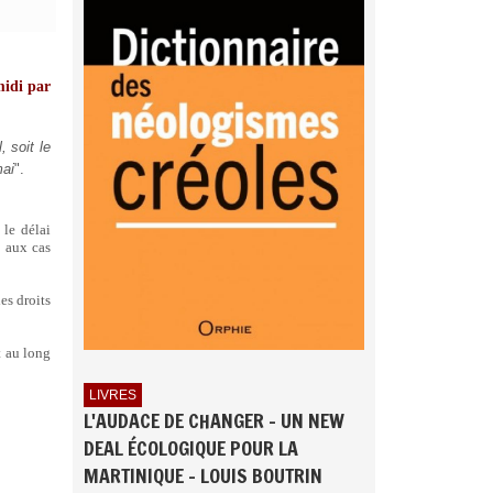
midi par
, soit le
mai
".
 le délai
t aux cas
es droits
t au long
LIVRES
L'AUDACE DE CHANGER - UN NEW
DEAL ÉCOLOGIQUE POUR LA
MARTINIQUE - LOUIS BOUTRIN