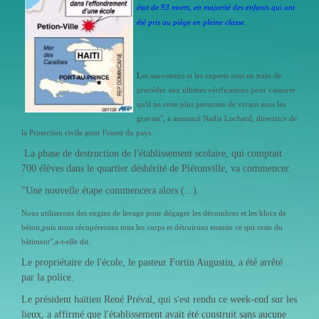
état de 93 morts, en majorité des enfants qui ont
été pris au piège en pleine classe.
L
es sauveteurs et les experts sont en train de
procéder aux ultimes vérifications pour s'assurer
qu'il ne reste plus personne de vivant sous les
gravats", a annoncé Nadia Lochard, directrice de
la Protection civile pour l'ouest du pays.
La phase de destruction de l'établissement scolaire, qui comptait
700 élèves dans le quartier déshérité de Piétonville, va commencer.
"Une nouvelle étape commencera alors (...).
Nous utiliserons des engins de levage pour dégager les décombres et les blocs de
béton,puis nous récupérerons tous les corps et détruirons ensuite ce qui reste du
bâtiment",a-t-elle dit.
Le propriétaire de l'école, le pasteur Fortin Augustin, a été arrêté
par la police.
Le président haïtien René Préval, qui s'est rendu ce week-end sur les
lieux, a affirmé que l'établissement avait été construit sans aucune