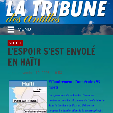
MENU
SOCIÉTÉ
L'ESPOIR S'EST ENVOLÉ
EN HAÏTI
Lundi, novembre 10, 2008 - 19:53
Effondrement d’une école : 93
morts
Les opérations de recherche d'éventuels
survivants dans les décombres de l'école détruite
dans la banlieue de Port-au-Prince sont
stoppées Le dernier bilan de la catastrophe fait