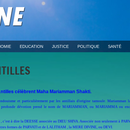
OMIE
EDUCATION
JUSTICE
POLITIQUE
SANTÉ
TILLES
Antilles célèbrent Maha Mariamman Shakti.
hindouisme et particulièrement par les antillais d'origine tamoule. Mariamman
une profonde dévotion prend le nom de MARIAMMAN, ou MARIAMMA ou enco
 , c’est à dire la DEESSE associée au DIEU SHIVA. Associée non seulement à PARV
autres formes de PARVATI et de LALITHAM , la MERE DIVINE, ou DEVI.