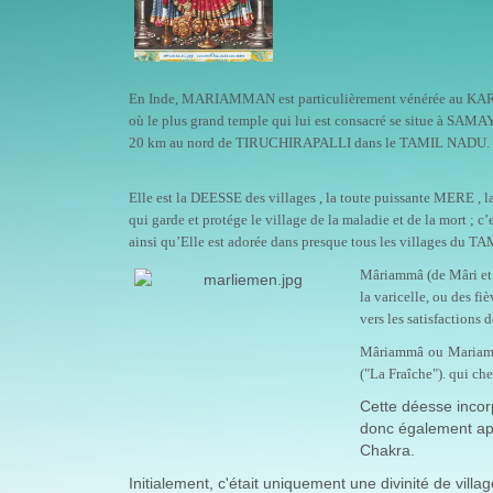
En Inde, MARIAMMAN est particulièrement vénérée au K
où le plus grand temple qui lui est consacré se situe à S
20 km au nord de TIRUCHIRAPALLI dans le TAMIL NADU.
Elle est la DEESSE des villages , la toute puissante MERE ,
qui garde et protége le village de la maladie et de la mort ; c’
ainsi qu’Elle est adorée dans presque tous les villages du 
Mâriammâ (de Mâri et A
la varicelle, ou des f
vers les satisfactions 
Mâriammâ ou Mariamma
("La Fraîche"). qui che
Cette déesse incorp
donc également app
Chakra.
Initialement, c'était uniquement une divinité de vil