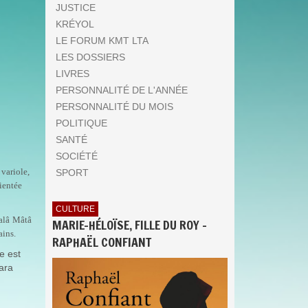
JUSTICE
KRÉYOL
LE FORUM KMT LTA
LES DOSSIERS
LIVRES
PERSONNALITÉ DE L'ANNÉE
PERSONNALITÉ DU MOIS
POLITIQUE
SANTÉ
SOCIÉTÉ
variole,
SPORT
rientée
CULTURE
alâ Mâtâ
MARIE-HÉLOÏSE, FILLE DU ROY -
ains.
RAPHAËL CONFIANT
e est
ara