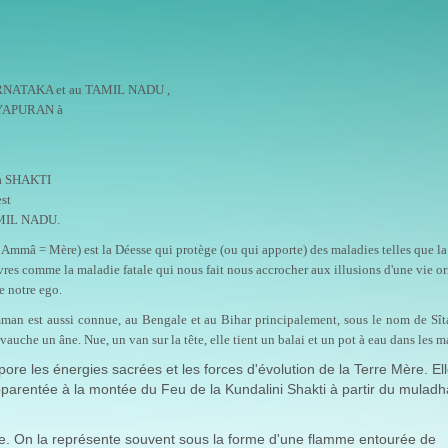
ARNATAKA et au TAMIL NADU ,
AMAYAPURAN à
 la SHAKTI
est
TAMIL NADU.
mmâ = Mère) est la Déesse qui protège (ou qui apporte) des maladies telles que la 
ièvres comme la maladie fatale qui nous fait nous accrocher aux illusions d'une vie o
de notre ego.
n est aussi connue, au Bengale et au Bihar principalement, sous le nom de Sît
vauche un âne. Nue, un van sur la tête, elle tient un balai et un pot à eau dans les m
ore les énergies sacrées et les forces d'évolution de la Terre Mère. Ell
arentée à la montée du Feu de la Kundalini Shakti à partir du muladh
lage. On la représente souvent sous la forme d'une flamme entourée de