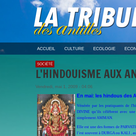
ACCUEIL
CULTURE
ECOLOGIE
ECON
SOCIÉTÉ
L'HINDOUISME AUX AN
Vendredi, mai 1, 2009 - 04:06
En mai: les hindous des 
Vénérée par les pratiquants de l'
DIVINE qu’ils célèbrent avec 
simplement AMMAN.
Elle est une des formes de PARVATI
l’est souvent à DURGA ou KALI , 